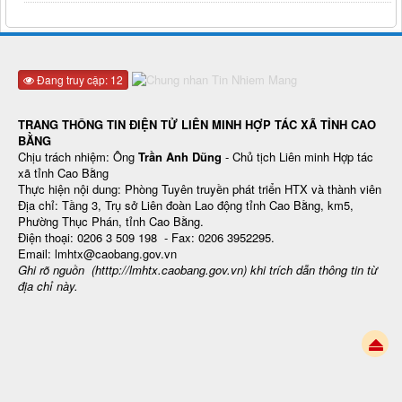
Đang truy cập: 12
TRANG THÔNG TIN ĐIỆN TỬ LIÊN MINH HỢP TÁC XÃ TỈNH CAO
BẰNG
Chịu trách nhiệm: Ông
Trần Anh Dũng
- Chủ tịch Liên minh Hợp tác
xã tỉnh Cao Bằng
Thực hiện nội dung: Phòng Tuyên truyền phát triển HTX và thành viên
Địa chỉ: Tầng 3, Trụ sở Liên đoàn Lao động tỉnh Cao Bằng, km5,
Phường Thục Phán, tỉnh Cao Bằng.
Điện thoại: 0206 3 509 198 - Fax: 0206 3952295.
Email: lmhtx@caobang.gov.vn
Ghi rõ nguồn (htttp://lmhtx.caobang.gov.vn
) khi trích dẫn thông tin từ
địa chỉ này.