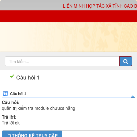
LIÊN MINH HỢP TÁC XÃ TỈNH CAO 
Câu hỏi 1
Câu hỏi 1
Câu hỏi:
quản trị kiểm tra module chưucs năng
Trả lời:
Trả lời ok
THỐNG KÊ TRUY CẬP