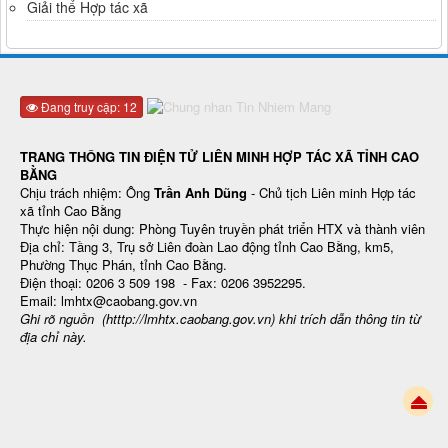
Giải thể Hợp tác xã
Đang truy cập: 12
TRANG THÔNG TIN ĐIỆN TỬ LIÊN MINH HỢP TÁC XÃ TỈNH CAO
BẰNG
Chịu trách nhiệm: Ông
Trần Anh Dũng
- Chủ tịch Liên minh Hợp tác
xã tỉnh Cao Bằng
Thực hiện nội dung: Phòng Tuyên truyền phát triển HTX và thành viên
Địa chỉ: Tầng 3, Trụ sở Liên đoàn Lao động tỉnh Cao Bằng, km5,
Phường Thục Phán, tỉnh Cao Bằng.
Điện thoại: 0206 3 509 198 - Fax: 0206 3952295.
Email: lmhtx@caobang.gov.vn
Ghi rõ nguồn (htttp://lmhtx.caobang.gov.vn
) khi trích dẫn thông tin từ
địa chỉ này.