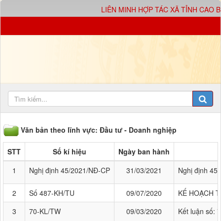
LIÊN MINH HỢP TÁC XÃ TỈNH CAO B
Văn bản theo lĩnh vực: Đầu tư - Doanh nghiệp
STT
Số kí hiệu
Ngày ban hành
1
Nghị định 45/2021/NĐ-CP
31/03/2021
Nghị định 45/
2
Số 487-KH/TU
09/07/2020
KẾ HOẠCH Thực
3
70-KL/TW
09/03/2020
Kết luận số: 