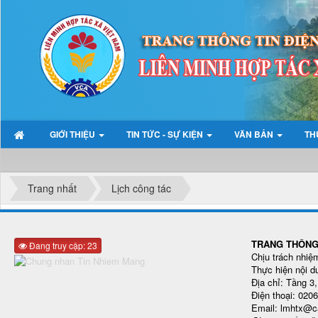
GIỚI THIỆU
TIN TỨC - SỰ KIỆN
VĂN BẢN
TH
Trang nhất
Lịch công tác
TRANG THÔNG 
Đang truy cập: 23
Chịu trách nhi
Thực hiện nội d
Địa chỉ: Tầng 3
Điện thoại: 020
Email: lmhtx@c