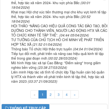
thể, hợp tác xã năm 2024- khu vực phía Bắc
(00:01
19/04/2024)
Khai mạc Hội chợ xúc tiến thương mại cho khu vực kinh tế tập
thể, hợp tác xã năm 2024- khu vực phía Bắc
(20:52
18/04/2024)
HỘI THẢO “NÂNG CAO HIỆU QUẢ CÔNG TÁC ĐÀO TẠO, BỒI
DƯỠNG CHO THÀNH VIÊN, NGƯỜI LAO ĐỘNG HTX VÀ CÁC
TỔ CHỨC KINH TẾ TẬP THỂ”.
(04:44 05/04/2024)
TƯ TƯỞNG CỦA CHỦ TỊCH HỒ CHÍ MINH VỀ PHÁT TRIỂN
HỢP TÁC XÃ
(21:52 01/04/2024)
Thông báo Tổ chức Hội thảo trực tuyến
(04:04 01/04/2024)
Tiếp tục đổi mới, phát triển và nâng cao hiệu quả kinh tế tập
thể trong giai đoạn mới
(00:02 28/03/2024)
Mô hình Hợp tác xã tại Cao Bằng: "Điểm sáng" trong giảm
nghèo bền vững
(23:38 27/03/2024)
Liên minh Hợp tác xã tỉnh tổ chức lớp Tập huấn cán bộ quản
lý HTX và thành viên về phát triển kinh tế tập thể, hợp tác xã
năm 2023
(03:37 21/09/2023)
«
1
2
3
4
»
THỐNG KÊ TRUY CẬP