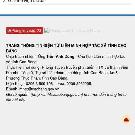
Giải thể Hợp tác xã
Đang truy cập: 23
TRANG THÔNG TIN ĐIỆN TỬ LIÊN MINH HỢP TÁC XÃ TỈNH CAO
BẰNG
Chịu trách nhiệm: Ông
Trần Anh Dũng
- Chủ tịch Liên minh Hợp tác
xã tỉnh Cao Bằng
Thực hiện nội dung: Phòng Tuyên truyền phát triển HTX và thành viên
Địa chỉ: Tầng 3, Trụ sở Liên đoàn Lao động tỉnh Cao Bằng, km5,
Phường Thục Phán, tỉnh Cao Bằng.
Điện thoại: 0206 3 509 198 - Fax: 0206 3952295.
Email: lmhtx@caobang.gov.vn
Ghi rõ nguồn (htttp://lmhtx.caobang.gov.vn
) khi trích dẫn thông tin từ
địa chỉ này.