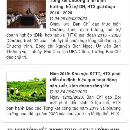
Tổng kết Chương trình định
hướng, hỗ trợ DN, HTX giai đoạn
2016 - 2020
04:08 05/03/2020
Chiều 3/3, Ban Chỉ đạo thực hiện
Chương trình định hướng, hỗ trợ
doanh nghiệp (DN), hợp tác xã (HTX) giai đoạn 2016 - 2020
(Chương trình 07 của Tỉnh ủy) tổ chức họp tổng kết đánh giá
Chương trình. Đồng chí Nguyễn Bích Ngọc, Ủy viên Ban
Thường vụ Tỉnh ủy, Phó Chủ tịch UBND tỉnh, Trưởng Ban Chỉ
đạo chủ trì.
Năm 2019: Khu vực KTTT, HTX phát
triển ổn định, hiệu quả hoạt động
sản xuất, kinh doanh tăng lên
02:34 26/02/2020
Ngày 12/02/2020, Ban Chỉ đạo Đổi
mới phát triển kinh tế tập thể, HTX
ban hành Báo cáo Tổng kết công tác năm 2019 và phương
hướng hoạt động năm 2020 của khu vực kinh tế tập thể, HTX.
HỘI NGHỊ TỔNG KẾT PHONG TRÀO, KHEN THƯỞNG NĂM