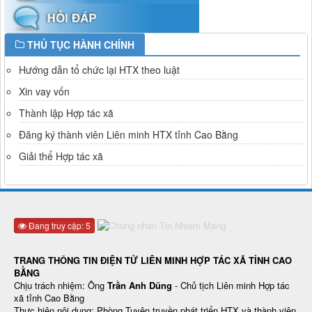
THỦ TỤC HÀNH CHÍNH
Hướng dẫn tổ chức lại HTX theo luật
Xin vay vốn
Thành lập Hợp tác xã
Đăng ký thành viên Liên minh HTX tỉnh Cao Bằng
Giải thể Hợp tác xã
Đang truy cập: 5
TRANG THÔNG TIN ĐIỆN TỬ LIÊN MINH HỢP TÁC XÃ TỈNH CAO
BẰNG
Chịu trách nhiệm: Ông
Trần Anh Dũng
- Chủ tịch Liên minh Hợp tác
xã tỉnh Cao Bằng
Thực hiện nội dung: Phòng Tuyên truyền phát triển HTX và thành viên