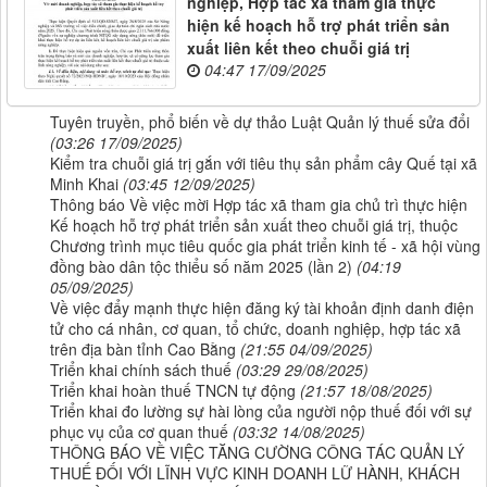
nghiệp, Hợp tác xã tham gia thực
hiện kế hoạch hỗ trợ phát triển sản
xuất liên kết theo chuỗi giá trị
04:47 17/09/2025
Tuyên truyền, phổ biến về dự thảo Luật Quản lý thuế sửa đổi
(03:26 17/09/2025)
Kiểm tra chuỗi giá trị gắn với tiêu thụ sản phẩm cây Quế tại xã
Minh Khai
(03:45 12/09/2025)
Thông báo Về việc mời Hợp tác xã tham gia chủ trì thực hiện
Kế hoạch hỗ trợ phát triển sản xuất theo chuỗi giá trị, thuộc
Chương trình mục tiêu quốc gia phát triển kinh tế - xã hội vùng
đồng bào dân tộc thiểu số năm 2025 (lần 2)
(04:19
05/09/2025)
Về việc đẩy mạnh thực hiện đăng ký tài khoản định danh điện
tử cho cá nhân, cơ quan, tổ chức, doanh nghiệp, hợp tác xã
trên địa bàn tỉnh Cao Bằng
(21:55 04/09/2025)
Triển khai chính sách thuế
(03:29 29/08/2025)
Triển khai hoàn thuế TNCN tự động
(21:57 18/08/2025)
Triển khai đo lường sự hài lòng của người nộp thuế đối với sự
phục vụ của cơ quan thuế
(03:32 14/08/2025)
THÔNG BÁO VỀ VIỆC TĂNG CƯỜNG CÔNG TÁC QUẢN LÝ
THUẾ ĐỐI VỚI LĨNH VỰC KINH DOANH LỮ HÀNH, KHÁCH