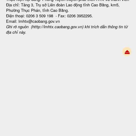
Địa chỉ: Tầng 3, Trụ sở Liên đoàn Lao động tỉnh Cao Bằng, km5,
Phường Thục Phán, tỉnh Cao Bằng.
Điện thoại: 0206 3 509 198 - Fax: 0206 3952295.
Email: lmhtx@caobang.gov.vn
Ghi rõ nguồn (htttp://lmhtx.caobang.gov.vn
) khi trích dẫn thông tin từ
địa chỉ này.