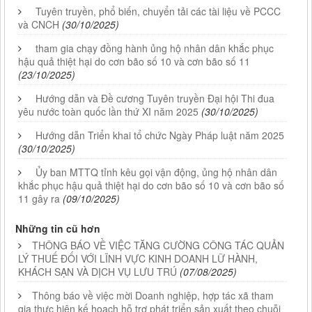
Tuyên truyền, phổ biến, chuyển tải các tài liệu về PCCC
và CNCH
(30/10/2025)
tham gia chạy đồng hành ủng hộ nhân dân khắc phục
hậu quả thiệt hại do cơn bão số 10 và cơn bão số 11
(23/10/2025)
Hướng dẫn và Đề cương Tuyên truyền Đại hội Thi đua
yêu nước toàn quốc lần thứ XI năm 2025
(30/10/2025)
Hướng dẫn Triển khai tổ chức Ngày Pháp luật năm 2025
(30/10/2025)
Ủy ban MTTQ tỉnh kêu gọi vận động, ủng hộ nhân dân
khắc phục hậu quả thiệt hại do cơn bão số 10 và cơn bão số
11 gây ra
(09/10/2025)
Những tin cũ hơn
THÔNG BÁO VỀ VIỆC TĂNG CƯỜNG CÔNG TÁC QUẢN
LÝ THUẾ ĐỐI VỚI LĨNH VỰC KINH DOANH LỮ HÀNH,
KHÁCH SẠN VÀ DỊCH VỤ LƯU TRÚ
(07/08/2025)
Thông báo về việc mời Doanh nghiệp, hợp tác xã tham
gia thực hiện kế hoạch hỗ trợ phát triển sản xuất theo chuỗi