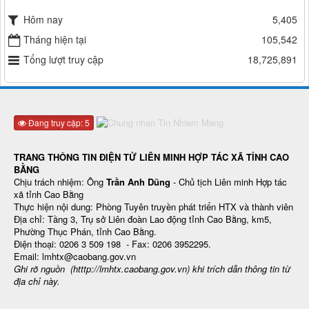
Hôm nay
5,405
Tháng hiện tại
105,542
Tổng lượt truy cập
18,725,891
Đang truy cập: 5
TRANG THÔNG TIN ĐIỆN TỬ LIÊN MINH HỢP TÁC XÃ TỈNH CAO
BẰNG
Chịu trách nhiệm: Ông
Trần Anh Dũng
- Chủ tịch Liên minh Hợp tác
xã tỉnh Cao Bằng
Thực hiện nội dung: Phòng Tuyên truyền phát triển HTX và thành viên
Địa chỉ: Tầng 3, Trụ sở Liên đoàn Lao động tỉnh Cao Bằng, km5,
Phường Thục Phán, tỉnh Cao Bằng.
Điện thoại: 0206 3 509 198 - Fax: 0206 3952295.
Email: lmhtx@caobang.gov.vn
Ghi rõ nguồn (htttp://lmhtx.caobang.gov.vn
) khi trích dẫn thông tin từ
địa chỉ này.