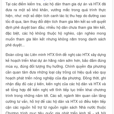
Tại các điểm kiểm tra, các hộ dân tham gia dự án và HTX đã
đưa ra một số khó khăn, vướng mắc trong quá trình thực
hiện, như: một số diện tích canh tác bị thu hẹp do đường cao
tốc đi qua, làm thay đổi diện tích tham gia liên kết so với quyết
định phê duyệt ban đầu; nhiều hộ dân chưa tham gia liên kết,
đặc biệt, các hộ không thuộc hộ nghèo, cận nghèo mong
muốn tham gia liên kết nhưng không nằm trong danh sách
phê duyệt...
Đoàn công tác Liên minh HTX tỉnh đề nghị các HTX xây dựng
kế hoạch triển khai dự án hằng năm sớm hơn, bảo đảm đúng
mùa vụ, đúng đối tượng thụ hưởng. Chính quyền địa phương
cần quan tâm đưa những loại cây trồng có hiệu quả vào quy
hoạch phát triển nông nghiệp của địa phương. Đồng thời, ghi
nhận đầy đủ các ý kiến, kiến nghị của các hộ dân và HTX và
sẽ tổng hợp để kiến nghị với tỉnh tiếp tục triển khai chương
trình trong những năm tới. Các sở, ngành liên quan cần tăng
cường tư vấn, hỗ trợ để các hộ dân và HTX có điều kiện tiếp
cận các nguồn hỗ trợ từ nguồn ngân sách Nhà nước thuộc
Chương trình mục tiêu quốc gia phát triển kinh tế - xã hội