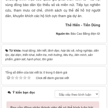
vùng đồng bào dân tộc thiểu số và miền núi. Tiếp tục nghiên
cứu, tham mưu cơ chế, chính sách cụ thể để hỗ trợ người
dân, khuyến khích các hộ tích cực tham gia dự án.
Thế Hiển - Tiến Dũng
Nguồn tin:
Báo Cao Bằng điện tử:
Từ khóa:
hoạt động
,
liên kết
,
lãnh đạo
,
hợp tác xã
,
nông nghiệp
,
dân
tộc
,
đại diện
,
triển khai
,
kiểm tra
,
môi trường
,
tiêu thụ
,
liên minh
,
sản
phẩm
,
giám sát
,
hạnh phúc
,
tôn giáo
Tổng số điểm của bài viết là: 0 trong 0 đánh giá
Click để đánh giá bài viết
Ý kiến bạn đọc
Bạn cần đăng nhập thành viên để có thể bình luận bài