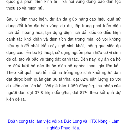
quốc gia phát triển kinh tế - xã hội vùng đồng bào dân tộc
thiểu số và miền núi.
Sau 3 năm thực hiện, dự án đã giúp nâng cao hiệu quả sử
dụng đất trên địa bàn vùng dự án, tập trung phát triển diện
tích đất hoang hóa, tận dụng diện tích đất dốc có điều kiện
canh tác khó khăn và diện tích đất trồng mía, cỏ voi không
hiệu quả để phát triển cây ngô sinh khối, thông qua việc áp
dụng các tiến bộ kỹ thuật, sử dụng nguồn phân hữu cơ vi sinh
để cải tạo và bảo vệ tầng đất canh tác. Đến nay, dự án đã hỗ
trợ 294 lượt hộ dân thuộc diện hộ nghèo tham gia liên kết.
Theo kết quả thực tế, mỗi ha trồng ngô sinh khối người dân
đạt được bình quân gần 36 tấn/ha, đạt 82% sản lượng so với
dự kiến của liên kết. Với giá bán 1.050 đồng/kg, thu nhập của
người dân đạt 37,8 triệu đồng/ha, đạt 87% theo kết quả dự
kiến đề ra.
Đoàn công tác làm việc với xã Đức Long và HTX Nông - Lâm
nghiệp Phục Hòa.