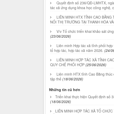
Quyết định số 236/QĐ-LMHTX, ngày
tác xã ứng dụng khoa học công nghệ, 
LIÊN MINH HTX TỈNH CAO BẰNG
NỐI THỊ TRƯỜNG TẠI THANH HÓA V
V/v Tổ chức triển khai khảo sát ứn
(23/06/2026)
Liên minh Hợp tác xã tỉnh phối hợp 
tổ hợp tác, hợp tác xã năm 2026.
(24/0
LIÊN MINH HỢP TÁC XÃ TỈNH CA
QUY CHẾ PHỐI HỢP
(25/06/2026)
Liên minh HTX tỉnh Cao Bằng thúc đ
tập thể
(18/06/2026)
Những tin cũ hơn
Triển khai thực hiện Quyết định s
(18/06/2026)
LIÊN MINH HỢP TÁC XÃ TỔ CHỨC