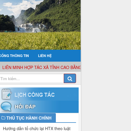
CỔNG THÔNG TIN
LIÊN HỆ
N MINH HỢP TÁC XÃ TỈNH CAO BẰNG XIN KÍNH CHÀO QUÝ KHÁCH
THỦ TỤC HÀNH CHÍNH
Hướng dẫn tổ chức lại HTX theo luật