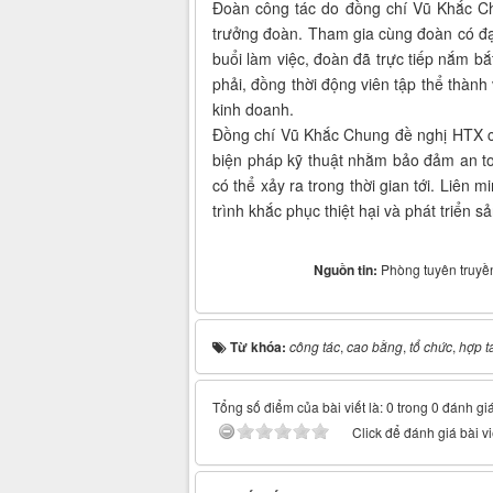
Đoàn công tác do đồng chí Vũ Khắc Ch
trưởng đoàn. Tham gia cùng đoàn có đạ
buổi làm việc, đoàn đã trực tiếp nắm b
phải, đồng thời động viên tập thể thàn
kinh doanh.
Đồng chí Vũ Khắc Chung đề nghị HTX c
biện pháp kỹ thuật nhằm bảo đảm an toà
có thể xảy ra trong thời gian tới. Liên 
trình khắc phục thiệt hại và phát triển sả
Nguồn tin:
Phòng tuyên truyền
Từ khóa:
công tác
,
cao bằng
,
tổ chức
,
hợp t
Tổng số điểm của bài viết là: 0 trong 0 đánh gi
Click để đánh giá bài vi