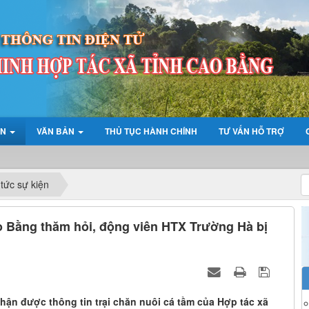
ỆN
VĂN BẢN
THỦ TỤC HÀNH CHÍNH
TƯ VẤN HỖ TRỢ
LIÊ
 tức sự kiện
o Bằng thăm hỏi, động viên HTX Trường Hà bị
hận được thông tin trại chăn nuôi cá tầm của Hợp tác xã