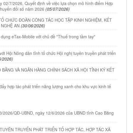
 02/7/2026, Quyết định về việc lựa chọn mô hình điểm Hợp
chuyển đổi số năm 2026
(05/07/2026)
 TỔ CHỨC ĐOÀN CÔNG TÁC HỌC TẬP KINH NGHIỆM, KẾT
À NGHỆ AN
(30/06/2026)
g dụng eTax-Mobile với chủ đề "Thuế trong tầm tay"
với Hội Nông dân tỉnh tổ chức Hội nghị tuyên truyền phát triển
6/2026)
O BẰNG VÀ NGÂN HÀNG CHÍNH SÁCH XÃ HỘI TỈNH KÝ KẾT
ẩy hợp tác phát triển năng lượng xanh cho khu vực kinh tế
ố 33/2026/QĐ-UBND, ngày 12/6/2026 của UBND tỉnh Cao Bằng
 TUYÊN TRUYỂN PHÁT TRIỂN TỔ HỢP TÁC, HỢP TÁC XÃ