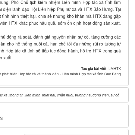
ung, Phó Chủ tịch kiêm nhiệm Liên minh Hợp tác xã tỉnh làm
i diện lãnh đạo Hội Liên hiệp Phụ nữ xã và HTX Bảo Hưng. Tại
ắt tình hình thiệt hại, chia sẻ những khó khăn mà HTX đang gặp
h viên HTX khắc phục hậu quả, sớm ổn định hoạt động sản xuất,
hủ động rà soát, đánh giá nguyên nhân sự cố, tăng cường các
n cho hệ thống nuôi cá, hạn chế tối đa những rủi ro tương tự
minh Hợp tác xã tỉnh sẽ tiếp tục đồng hành, hỗ trợ HTX trong quá
n xuất.
Tác giả bài viết:
LMHTX
 phát triển Hợp tác xã và thành viên - Liên minh Hợp tác xã tỉnh Cao Bằng
ác xã
,
thông tin
,
liên minh
,
thiệt hại
,
chăn nuôi
,
trường hà
,
động viên
,
sự cố
á
ết