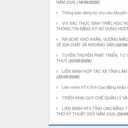
NĂM 2026
(18/06/2026)
Thông báo đăng ký nhu cầu khuyến
V/V XÁC THỰC SINH TRẮC HỌC N
THÔNG TIN ĐĂNG KÝ SỬ DỤNG HDD
RÀ SOÁT KHÓ KHĂN, VƯỚNG MẮC
VỀ ĐỊA CHẤT VÀ KHOÁNG SẢN
(02/06
TUYÊN TRUYỀN PHÁT TRIỂN, TƯ 
THUỶ
(23/05/2026)
LIÊN MINH HỢP TÁC XÃ TỈNH LÀM
(23/05/2026)
Liên minh HTX tỉnh Cao Bằng khảo s
TRIỂN KHAI QUY CHẾ QUẢN LÝ 
LIÊN MINH HTX TỈNH CAO BẰNG
THỢ KỸ THUẬT GIỎI NĂM 2026
(20/0