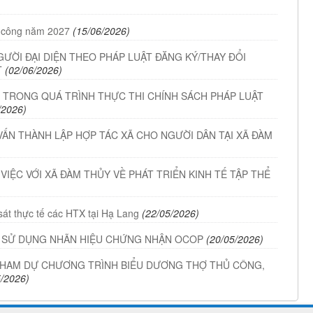
 công năm 2027
(15/06/2026)
GƯỜI ĐẠI DIỆN THEO PHÁP LUẬT ĐĂNG KÝ/THAY ĐỔI
T
(02/06/2026)
 TRONG QUÁ TRÌNH THỰC THI CHÍNH SÁCH PHÁP LUẬT
/2026)
VẤN THÀNH LẬP HỢP TÁC XÃ CHO NGƯỜI DÂN TẠI XÃ ĐÀM
 VIỆC VỚI XÃ ĐÀM THỦY VỀ PHÁT TRIỂN KINH TẾ TẬP THỂ
át thực tế các HTX tại Hạ Lang
(22/05/2026)
VÀ SỬ DỤNG NHÃN HIỆU CHỨNG NHẬN OCOP
(20/05/2026)
 THAM DỰ CHƯƠNG TRÌNH BIỂU DƯƠNG THỢ THỦ CÔNG,
5/2026)