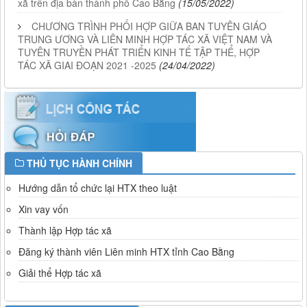
xã trên địa bàn thành phố Cao Bằng
(15/05/2022)
CHƯƠNG TRÌNH PHỐI HỢP GIỮA BAN TUYÊN GIÁO
TRUNG ƯƠNG VÀ LIÊN MINH HỢP TÁC XÃ VIỆT NAM VÀ
TUYÊN TRUYỀN PHÁT TRIỂN KINH TẾ TẬP THỂ, HỢP
TÁC XÃ GIAI ĐOẠN 2021 -2025
(24/04/2022)
THỦ TỤC HÀNH CHÍNH
Hướng dẫn tổ chức lại HTX theo luật
Xin vay vốn
Thành lập Hợp tác xã
Đăng ký thành viên Liên minh HTX tỉnh Cao Bằng
Giải thể Hợp tác xã