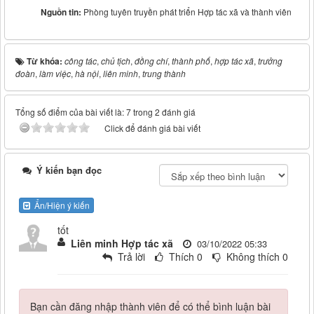
Nguồn tin:
Phòng tuyên truyền phát triển Hợp tác xã và thành viên
Từ khóa:
công tác
,
chủ tịch
,
đồng chí
,
thành phố
,
hợp tác xã
,
trưởng
đoàn
,
làm việc
,
hà nội
,
liên minh
,
trung thành
Tổng số điểm của bài viết là: 7 trong 2 đánh giá
Click để đánh giá bài viết
Ý kiến bạn đọc
Ẩn/Hiện ý kiến
tốt
Liên minh Hợp tác xã
03/10/2022 05:33
Trả lời
Thích
0
Không thích
0
Bạn cần đăng nhập thành viên để có thể bình luận bài