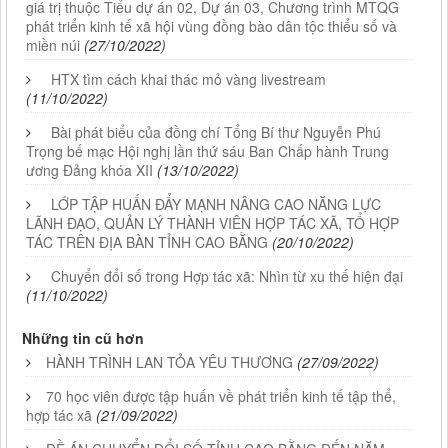
giá trị thuộc Tiểu dự án 02, Dự án 03, Chương trình MTQG
phát triển kinh tế xã hội vùng đồng bào dân tộc thiểu số và
miền núi
(27/10/2022)
HTX tìm cách khai thác mỏ vàng livestream
(11/10/2022)
Bài phát biểu của đồng chí Tổng Bí thư Nguyễn Phú
Trọng bế mạc Hội nghị lần thứ sáu Ban Chấp hành Trung
ương Đảng khóa XII
(13/10/2022)
LỚP TẬP HUẤN ĐẨY MẠNH NÂNG CAO NĂNG LỰC
LÃNH ĐẠO, QUẢN LÝ THÀNH VIÊN HỢP TÁC XÃ, TỔ HỢP
TÁC TRÊN ĐỊA BÀN TỈNH CAO BẰNG
(20/10/2022)
Chuyển đổi số trong Hợp tác xã: Nhìn từ xu thế hiện đại
(11/10/2022)
Những tin cũ hơn
HÀNH TRÌNH LAN TỎA YÊU THƯƠNG
(27/09/2022)
70 học viên được tập huấn về phát triển kinh tế tập thể,
hợp tác xã
(21/09/2022)