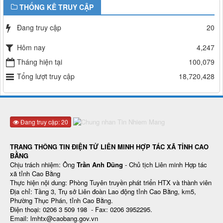
THỐNG KÊ TRUY CẬP
Đang truy cập
20
Hôm nay
4,247
Tháng hiện tại
100,079
Tổng lượt truy cập
18,720,428
Đang truy cập: 20
TRANG THÔNG TIN ĐIỆN TỬ LIÊN MINH HỢP TÁC XÃ TỈNH CAO
BẰNG
Chịu trách nhiệm: Ông
Trần Anh Dũng
- Chủ tịch Liên minh Hợp tác
xã tỉnh Cao Bằng
Thực hiện nội dung: Phòng Tuyên truyền phát triển HTX và thành viên
Địa chỉ: Tầng 3, Trụ sở Liên đoàn Lao động tỉnh Cao Bằng, km5,
Phường Thục Phán, tỉnh Cao Bằng.
Điện thoại: 0206 3 509 198 - Fax: 0206 3952295.
Email: lmhtx@caobang.gov.vn