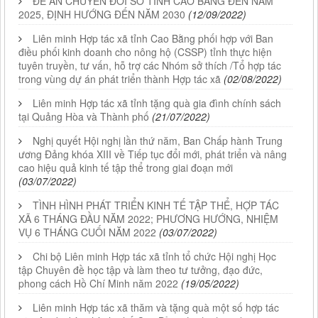
ĐỀ ÁN CHUYỂN ĐỔI SỐ TỈNH CAO BẰNG ĐẾN NĂM
2025, ĐỊNH HƯỚNG ĐẾN NĂM 2030
(12/09/2022)
Liên minh Hợp tác xã tỉnh Cao Bằng phối hợp với Ban
điều phối kinh doanh cho nông hộ (CSSP) tỉnh thực hiện
tuyên truyền, tư vấn, hỗ trợ các Nhóm sở thích /Tổ hợp tác
trong vùng dự án phát triển thành Hợp tác xã
(02/08/2022)
Liên minh Hợp tác xã tỉnh tặng quà gia đình chính sách
tại Quảng Hòa và Thành phố
(21/07/2022)
Nghị quyết Hội nghị lần thứ năm, Ban Chấp hành Trung
ương Đảng khóa XIII về Tiếp tục đổi mới, phát triển và nâng
cao hiệu quả kinh tế tập thể trong giai đoạn mới
(03/07/2022)
TÌNH HÌNH PHÁT TRIỂN KINH TẾ TẬP THỂ, HỢP TÁC
XÃ 6 THÁNG ĐẦU NĂM 2022; PHƯƠNG HƯỚNG, NHIỆM
VỤ 6 THÁNG CUỐI NĂM 2022
(03/07/2022)
Chi bộ Liên minh Hợp tác xã tỉnh tổ chức Hội nghị Học
tập Chuyên đề học tập và làm theo tư tưởng, đạo đức,
phong cách Hồ Chí Minh năm 2022
(19/05/2022)
Liên minh Hợp tác xã thăm và tặng quà một số hợp tác