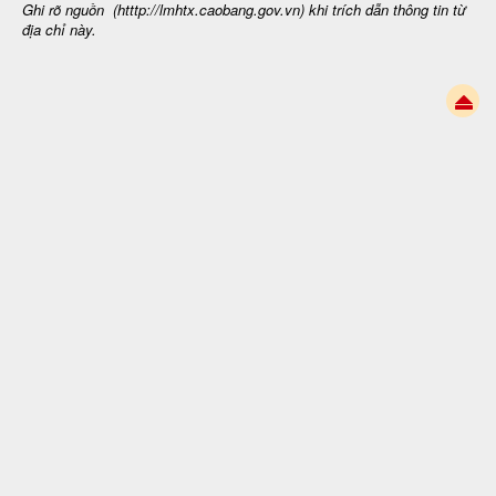
Ghi rõ nguồn (htttp://lmhtx.caobang.gov.vn
) khi trích dẫn thông tin từ
địa chỉ này.