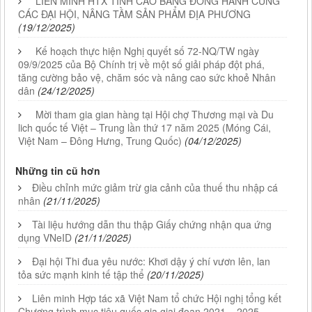
LIÊN MINH HTX TỈNH CAO BẰNG ĐỒNG HÀNH CÙNG
CÁC ĐẠI HỘI, NÂNG TẦM SẢN PHẨM ĐỊA PHƯƠNG
(19/12/2025)
Kế hoạch thực hiện Nghị quyết số 72-NQ/TW ngày
09/9/2025 của Bộ Chính trị về một số giải pháp đột phá,
tăng cường bảo vệ, chăm sóc và nâng cao sức khoẻ Nhân
dân
(24/12/2025)
Mời tham gia gian hàng tại Hội chợ Thương mại và Du
lich quốc tế Việt – Trung lần thứ 17 năm 2025 (Móng Cái,
Việt Nam – Đông Hưng, Trung Quốc)
(04/12/2025)
Những tin cũ hơn
Điều chỉnh mức giảm trừ gia cảnh của thuế thu nhập cá
nhân
(21/11/2025)
Tài liệu hướng dẫn thu thập Giấy chứng nhận qua ứng
dụng VNeID
(21/11/2025)
Đại hội Thi đua yêu nước: Khơi dậy ý chí vươn lên, lan
tỏa sức mạnh kinh tế tập thể
(20/11/2025)
Liên minh Hợp tác xã Việt Nam tổ chức Hội nghị tổng kết
Chương trình mục tiêu quốc gia giai đoạn 2021 – 2025