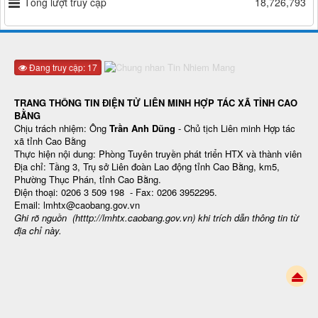
Tổng lượt truy cập
18,726,793
Đang truy cập: 17
TRANG THÔNG TIN ĐIỆN TỬ LIÊN MINH HỢP TÁC XÃ TỈNH CAO
BẰNG
Chịu trách nhiệm: Ông
Trần Anh Dũng
- Chủ tịch Liên minh Hợp tác
xã tỉnh Cao Bằng
Thực hiện nội dung: Phòng Tuyên truyền phát triển HTX và thành viên
Địa chỉ: Tầng 3, Trụ sở Liên đoàn Lao động tỉnh Cao Bằng, km5,
Phường Thục Phán, tỉnh Cao Bằng.
Điện thoại: 0206 3 509 198 - Fax: 0206 3952295.
Email: lmhtx@caobang.gov.vn
Ghi rõ nguồn (htttp://lmhtx.caobang.gov.vn
) khi trích dẫn thông tin từ
địa chỉ này.