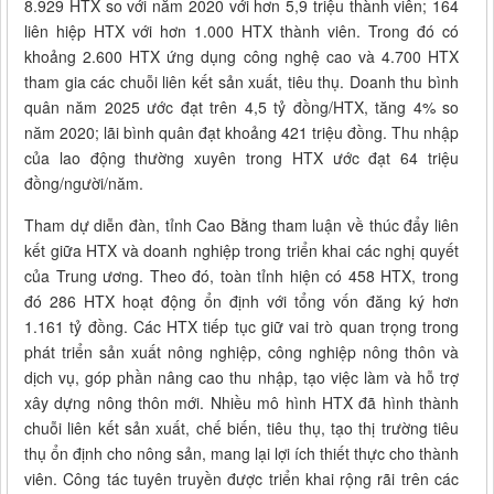
8.929 HTX so với năm 2020 với hơn 5,9 triệu thành viên; 164
liên hiệp HTX với hơn 1.000 HTX thành viên. Trong đó có
khoảng 2.600 HTX ứng dụng công nghệ cao và 4.700 HTX
tham gia các chuỗi liên kết sản xuất, tiêu thụ. Doanh thu bình
quân năm 2025 ước đạt trên 4,5 tỷ đồng/HTX, tăng 4% so
năm 2020; lãi bình quân đạt khoảng 421 triệu đồng. Thu nhập
của lao động thường xuyên trong HTX ước đạt 64 triệu
đồng/người/năm.
Tham dự diễn đàn, tỉnh Cao Bằng tham luận về thúc đẩy liên
kết giữa HTX và doanh nghiệp trong triển khai các nghị quyết
của Trung ương. Theo đó, toàn tỉnh hiện có 458 HTX, trong
đó 286 HTX hoạt động ổn định với tổng vốn đăng ký hơn
1.161 tỷ đồng. Các HTX tiếp tục giữ vai trò quan trọng trong
phát triển sản xuất nông nghiệp, công nghiệp nông thôn và
dịch vụ, góp phần nâng cao thu nhập, tạo việc làm và hỗ trợ
xây dựng nông thôn mới. Nhiều mô hình HTX đã hình thành
chuỗi liên kết sản xuất, chế biến, tiêu thụ, tạo thị trường tiêu
thụ ổn định cho nông sản, mang lại lợi ích thiết thực cho thành
viên. Công tác tuyên truyền được triển khai rộng rãi trên các