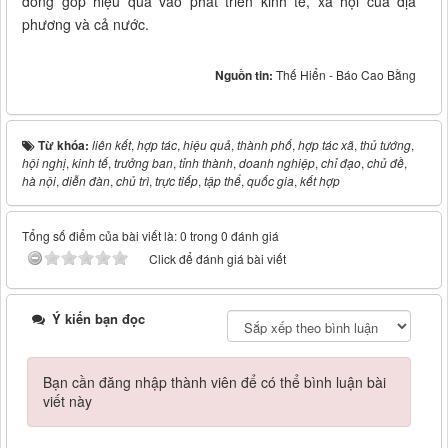
đóng góp hiệu quả vào phát triển kinh tế, xã hội của địa
phương và cả nước.
Nguồn tin:
Thế Hiển - Báo Cao Bằng
Từ khóa:
liên kết
,
hợp tác
,
hiệu quả
,
thành phố
,
hợp tác xã
,
thủ tướng
,
hội nghị
,
kinh tế
,
trưởng ban
,
tỉnh thành
,
doanh nghiệp
,
chỉ đạo
,
chủ đề
,
hà nội
,
diễn đàn
,
chủ trì
,
trực tiếp
,
tập thể
,
quốc gia
,
kết hợp
Tổng số điểm của bài viết là: 0 trong 0 đánh giá
Click để đánh giá bài viết
Ý kiến bạn đọc
Bạn cần đăng nhập thành viên để có thể bình luận bài
viết này