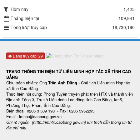
Hôm nay
1,425
Tháng hiện tại
109,841
Tổng lượt truy cập
18,730,190
Đang truy cập: 29
TRANG THÔNG TIN ĐIỆN TỬ LIÊN MINH HỢP TÁC XÃ TỈNH CAO
BẰNG
Chịu trách nhiệm: Ông
Trần Anh Dũng
- Chủ tịch Liên minh Hợp tác
xã tỉnh Cao Bằng
Thực hiện nội dung: Phòng Tuyên truyền phát triển HTX và thành viên
Địa chỉ: Tầng 3, Trụ sở Liên đoàn Lao động tỉnh Cao Bằng, km5,
Phường Thục Phán, tỉnh Cao Bằng.
Điện thoại: 0206 3 509 198 - Fax: 0206 3952295.
Email: lmhtx@caobang.gov.vn
Ghi rõ nguồn (htttp://lmhtx.caobang.gov.vn
) khi trích dẫn thông tin từ
địa chỉ này.