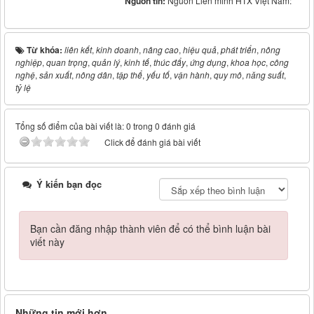
Nguồn tin:
Nguồn Liên minh HTX Việt Nam:
Từ khóa:
liên kết
,
kinh doanh
,
nâng cao
,
hiệu quả
,
phát triển
,
nông
nghiệp
,
quan trọng
,
quản lý
,
kinh tế
,
thúc đẩy
,
ứng dụng
,
khoa học
,
công
nghệ
,
sản xuất
,
nông dân
,
tập thể
,
yếu tố
,
vận hành
,
quy mô
,
năng suất
,
tỷ lệ
Tổng số điểm của bài viết là: 0 trong 0 đánh giá
Click để đánh giá bài viết
Ý kiến bạn đọc
Bạn cần đăng nhập thành viên để có thể bình luận bài
viết này
Những tin mới hơn