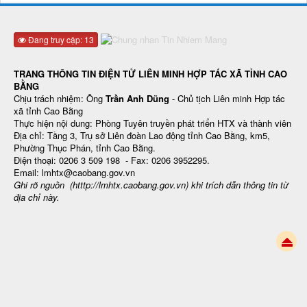
Đang truy cập: 13
TRANG THÔNG TIN ĐIỆN TỬ LIÊN MINH HỢP TÁC XÃ TỈNH CAO
BẰNG
Chịu trách nhiệm: Ông
Trần Anh Dũng
- Chủ tịch Liên minh Hợp tác
xã tỉnh Cao Bằng
Thực hiện nội dung: Phòng Tuyên truyền phát triển HTX và thành viên
Địa chỉ: Tầng 3, Trụ sở Liên đoàn Lao động tỉnh Cao Bằng, km5,
Phường Thục Phán, tỉnh Cao Bằng.
Điện thoại: 0206 3 509 198 - Fax: 0206 3952295.
Email: lmhtx@caobang.gov.vn
Ghi rõ nguồn (htttp://lmhtx.caobang.gov.vn
) khi trích dẫn thông tin từ
địa chỉ này.