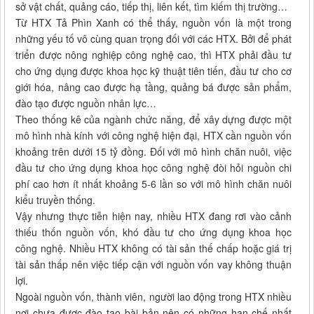
sở vật chất, quảng cáo, tiếp thị, liên kết, tìm kiếm thị trường…
Từ HTX Tả Phìn Xanh có thể thấy, nguồn vốn là một trong
những yếu tố vô cùng quan trọng đối với các HTX. Bởi để phát
triển được nông nghiệp công nghệ cao, thì HTX phải đầu tư
cho ứng dụng được khoa học kỹ thuật tiên tiến, đầu tư cho cơ
giới hóa, nâng cao được hạ tầng, quảng bá được sản phẩm,
đào tạo được nguồn nhân lực…
Theo thống kê của ngành chức năng, để xây dựng được một
mô hình nhà kính với công nghệ hiện đại, HTX cần nguồn vốn
khoảng trên dưới 15 tỷ đồng. Đối với mô hình chăn nuôi, việc
đầu tư cho ứng dụng khoa học công nghệ đòi hỏi nguồn chi
phí cao hơn ít nhất khoảng 5-6 lần so với mô hình chăn nuôi
kiểu truyền thống.
Vậy nhưng thực tiễn hiện nay, nhiều HTX đang rơi vào cảnh
thiếu thốn nguồn vốn, khó đầu tư cho ứng dụng khoa học
công nghệ. Nhiều HTX không có tài sản thế chấp hoặc giá trị
tài sản thấp nên việc tiếp cận với nguồn vốn vay không thuận
lợi.
Ngoài nguồn vốn, thành viên, người lao động trong HTX nhiều
nơi chưa được đào tạo bài bản nên có những hạn chế nhất