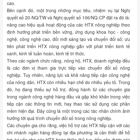
cao.
Bên cạnh đó, một trong những mục tiêu, nhiệm vụ tại Nghị
quyết số 20-NQ/TW và Nghị quyết số 106/NQ-CP đặt ra đó là:
nâng cao hiệu quả hoạt động của các HTX nông nghiệp theo
định hướng phát triển bền vững, ứng dụng khoa học - công
nghệ, công nghệ cao, đổi mới sáng tạo và chuyển đổi số; ưu
tiên phát triển HTX nông nghiệp gắn với phát triển kinh tế
xanh, kinh tế tuần hoàn, kinh tế tri thức.
Theo các ngành chức năng, nông hộ, HTX, doanh nghiệp đều
là các đơn vị tham gia trực tiếp vào chuyển đổi số nông
nghiệp. Tuy nhiên, năng lực và khả năng tiếp cận công nghệ
của nông dân, HTX còn nhiều hạn chế do nhiều yếu tố. Trong
đó, họ đang thiếu sự hỗ trợ, đồng hành từ các chuyên gia
trong ngành công nghệ hàng đầu và gặp khó khăn trong việc
tiếp cận các thông tin mới, hay thao tác sử dụng các phần
mềm hiện đại. Đây cũng là một trong các tác nhân chính ảnh
hưởng tới quá trình chuyển đổi số trong nông nghiệp.
Các chuyên gia cho rằng, việc hỗ trợ các HTX tiếp cận với các
chi nhánh ngân hàng đóng tại địa phương là cần thiết để hỗ
trợ, tư vấn cho các HTX hoàn thiện thủ tục, tiếp cận được các