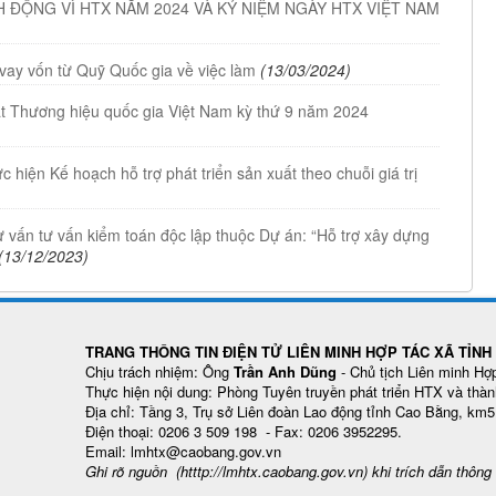
ĐỘNG VÌ HTX NĂM 2024 VÀ KỶ NIỆM NGÀY HTX VIỆT NAM
vay vốn từ Quỹ Quốc gia về việc làm
(13/03/2024)
t Thương hiệu quốc gia Việt Nam kỳ thứ 9 năm 2024
hiện Kế hoạch hỗ trợ phát triển sản xuất theo chuỗi giá trị
 vấn tư vấn kiểm toán độc lập thuộc Dự án: “Hỗ trợ xây dựng
(13/12/2023)
TRANG THÔNG TIN ĐIỆN TỬ LIÊN MINH HỢP TÁC XÃ TỈN
Chịu trách nhiệm: Ông
Trần Anh Dũng
- Chủ tịch Liên minh Hợ
Thực hiện nội dung: Phòng Tuyên truyền phát triển HTX và thàn
Địa chỉ: Tầng 3, Trụ sở Liên đoàn Lao động tỉnh Cao Bằng, km
Điện thoại: 0206 3 509 198 - Fax: 0206 3952295.
Email: lmhtx@caobang.gov.vn
Ghi rõ nguồn (htttp://lmhtx.caobang.gov.vn
) khi trích dẫn thông 