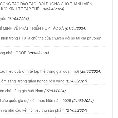
 CÔNG TÁC ĐÀO TẠO, BỒI DƯỠNG CHO THÀNH VIÊN,
ỨC KINH TẾ TẬP THỂ”.
(05/04/2024)
uyến
(01/04/2024)
 MINH VỀ PHÁT TRIỂN HỢP TÁC XÃ
(01/04/2024)
iên trong HTX là chủ thể của chuyển đổi số tại địa phương"
công nhận OCOP
(28/03/2024)
cao hiệu quả kinh tế tập thể trong giai đoạn mới
(28/03/2024)
"Điểm sáng" trong giảm nghèo bền vững
(27/03/2024)
iền chủ nông gia Việt Nam
(27/03/2024)
cấp quốc gia dự kiến thực hiện năm 2025
(21/03/2024)
n và nhu cầu kết nối tiêu thụ sản phẩm
(21/03/2024)