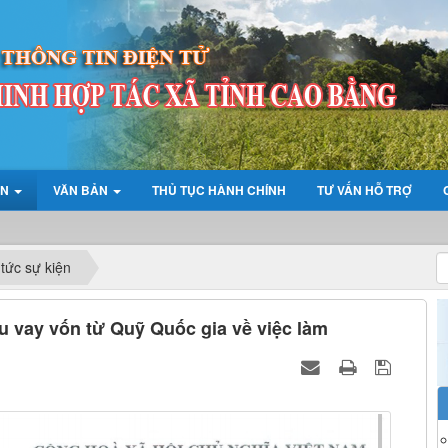
ỆN
VĂN BẢN
THỦ TỤC HÀNH CHÍNH
TƯ VẤN HỖ TRỢ
LI
 tức sự kiện
u vay vốn từ Quỹ Quốc gia về việc làm