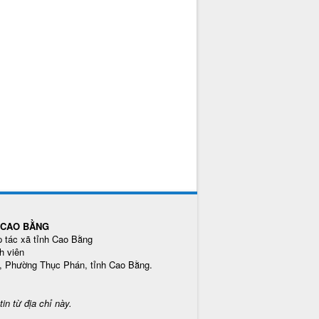
H CAO BẰNG
p tác xã tỉnh Cao Bằng
h viên
5, Phường Thục Phán, tỉnh Cao Bằng.
tin từ địa chỉ này.