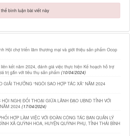
hể bình luận bài viết này
nh Hội chợ triển lãm thương mại và giới thiệu sản phẩm Ocop
 liên kết năm 2024, đánh giá việc thực hiện Kế hoạch hỗ trợ
giá trị gắn với tiêu thụ sản phẩm
(10/04/2024)
AO GIẢI THƯỞNG “NGÔI SAO HỢP TÁC XÃ” NĂM 2024
HỘI NGHỊ ĐỐI THOẠI GIỮA LÃNH ĐẠO UBND TỈNH VỚI
 NĂM 2024
(17/04/2024)
PHỐI HỢP LÀM VIỆC VỚI ĐOÀN CÔNG TÁC BAN QUẢN LÝ
 ĐÌNH XÃ QUỲNH HOA, HUYỆN QUỲNH PHỤ, TỈNH THÁI BÌNH