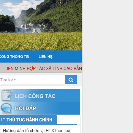
CỔNG THÔNG TIN
LIÊN HỆ
ÊN MINH HỢP TÁC XÃ TỈNH CAO BẰNG XIN KÍNH CHÀO QUÝ KHÁCH
THỦ TỤC HÀNH CHÍNH
Hướng dẫn tổ chức lại HTX theo luật