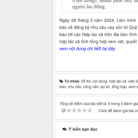
Ngày 28 tháng 3 năm 2024, Liên minh
báo về đăng ký nhu cầu vay vốn từ Quỹ Q
báo tới các Hợp tác xã trên địa bàn tỉn
hợp tác xã tỉnh tổng hợp xem xét, quyết 
xem nội dung chi tiếtt tại dây
Từ khóa:
hỗ trợ
,
nội dung
,
hợp tác xã
,
việc 
báo
,
nhu cầu
,
công văn
,
dự án
,
tổng hợp
,
xem x
Tổng số điểm của bài viết là: 0 trong 0 đánh gi
Click để đánh giá bài vi
Ý kiến bạn đọc