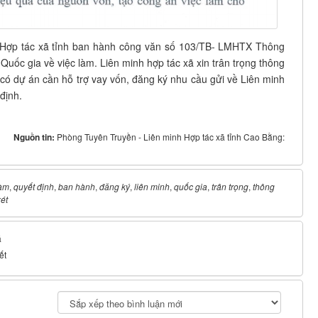
 Hợp tác xã tỉnh ban hành công văn số 103/TB- LMHTX Thông
uốc gia về việc làm. Liên minh hợp tác xã xin trân trọng thông
h có dự án cần hỗ trợ vay vốn, đăng ký nhu cầu gửi về Liên minh
định.
Nguồn tin:
Phòng Tuyên Truyền - Liên minh Hợp tác xã tỉnh Cao Bằng:
làm
,
quyết định
,
ban hành
,
đăng ký
,
liên minh
,
quốc gia
,
trân trọng
,
thông
ét
á
ết