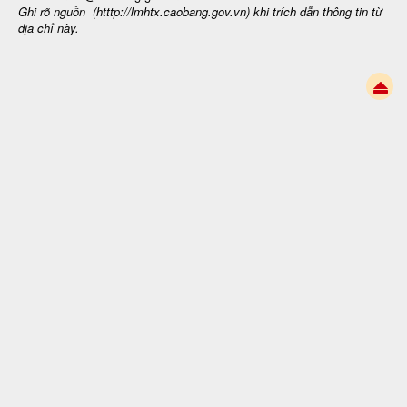
Ghi rõ nguồn (htttp://lmhtx.caobang.gov.vn
) khi trích dẫn thông tin từ
địa chỉ này.