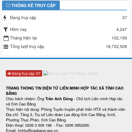
THỐNG KÊ TRUY CẬP
Đang truy cập
37
Hôm nay
4,247
Tháng hiện tại
102,159
Tổng lượt truy cập
18,722,508
Đang truy cập: 37
TRANG THÔNG TIN ĐIỆN TỬ LIÊN MINH HỢP TÁC XÃ TỈNH CAO
BẰNG
Chịu trách nhiệm: Ông
Trần Anh Dũng
- Chủ tịch Liên minh Hợp tác
xã tỉnh Cao Bằng
Thực hiện nội dung: Phòng Tuyên truyền phát triển HTX và thành viên
Địa chỉ: Tầng 3, Trụ sở Liên đoàn Lao động tỉnh Cao Bằng, km5,
Phường Thục Phán, tỉnh Cao Bằng.
Điện thoại: 0206 3 509 198 - Fax: 0206 3952295.
Email: lmhtx@caobang.gov.vn