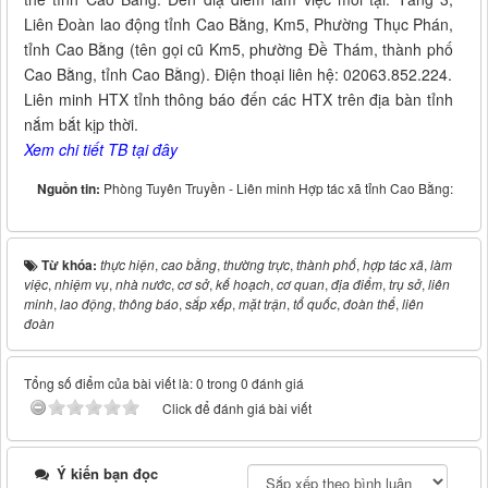
Liên Đoàn lao động tỉnh Cao Bằng, Km5, Phường Thục Phán,
tỉnh Cao Bằng (tên gọi cũ Km5, phường Đề Thám, thành phố
Cao Bằng, tỉnh Cao Bằng). Điện thoại liên hệ: 02063.852.224.
Liên minh HTX tỉnh thông báo đến các HTX trên địa bàn tỉnh
nắm bắt kịp thời.
Xem chi tiết TB tại đây
Nguồn tin:
Phòng Tuyên Truyền - Liên minh Hợp tác xã tỉnh Cao Bằng:
Từ khóa:
thực hiện
,
cao bằng
,
thường trực
,
thành phố
,
hợp tác xã
,
làm
việc
,
nhiệm vụ
,
nhà nước
,
cơ sở
,
kế hoạch
,
cơ quan
,
địa điểm
,
trụ sở
,
liên
minh
,
lao động
,
thông báo
,
sắp xếp
,
mặt trận
,
tổ quốc
,
đoàn thể
,
liên
đoàn
Tổng số điểm của bài viết là: 0 trong 0 đánh giá
Click để đánh giá bài viết
Ý kiến bạn đọc