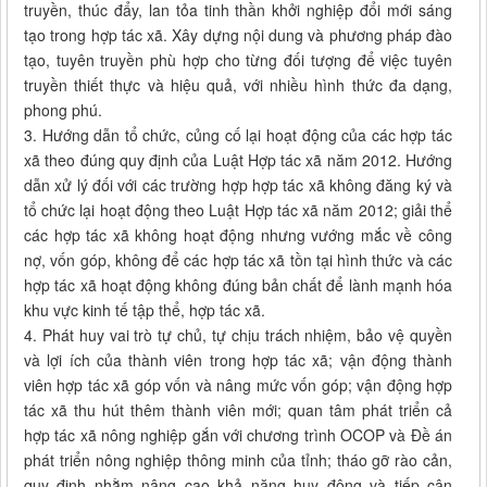
truyền, thúc đẩy, lan tỏa tinh thần khởi nghiệp đổi mới sáng
tạo trong hợp tác xã. Xây dựng nội dung và phương pháp đào
tạo, tuyên truyền phù hợp cho từng đối tượng để việc tuyên
truyền thiết thực và hiệu quả, với nhiều hình thức đa dạng,
phong phú.
3. Hướng dẫn tổ chức, củng cố lại hoạt động của các hợp tác
xã theo đúng quy định của Luật Hợp tác xã năm 2012. Hướng
dẫn xử lý đối với các trường hợp hợp tác xã không đăng ký và
tổ chức lại hoạt động theo Luật Hợp tác xã năm 2012; giải thể
các hợp tác xã không hoạt động nhưng vướng mắc về công
nợ, vốn góp, không để các hợp tác xã tồn tại hình thức và các
hợp tác xã hoạt động không đúng bản chất để lành mạnh hóa
khu vực kinh tế tập thể, hợp tác xã.
4. Phát huy vai trò tự chủ, tự chịu trách nhiệm, bảo vệ quyền
và lợi ích của thành viên trong hợp tác xã; vận động thành
viên hợp tác xã góp vốn và nâng mức vốn góp; vận động hợp
tác xã thu hút thêm thành viên mới; quan tâm phát triển cả
hợp tác xã nông nghiệp gắn với chương trình OCOP và Đề án
phát triển nông nghiệp thông minh của tỉnh; tháo gỡ rào cản,
quy định nhằm nâng cao khả năng huy động và tiếp cận