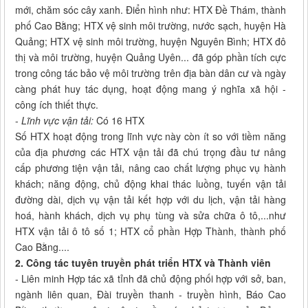
mới, chăm sóc cây xanh. Điển hình như: HTX Đề Thám, thành
phố Cao Bằng; HTX vệ sinh môi trường, nước sạch, huyện Hà
Quảng; HTX vệ sinh môi trường, huyện Nguyên Bình; HTX đô
thị và môi trường, huyện Quảng Uyên... đã góp phần tích cực
trong công tác bảo vệ môi trường trên địa bàn dân cư và ngày
càng phát huy tác dụng, hoạt động mang ý nghĩa xã hội -
công ích thiết thực.
-
Lĩnh vực vận tải:
Có 16 HTX
Số HTX hoạt động trong lĩnh vực này còn ít so với tiềm năng
của địa phương các HTX vận tải đã chú trọng đầu tư nâng
cấp phương tiện vận tải, nâng cao chất lượng phục vụ hành
khách; năng động, chủ động khai thác luồng, tuyến vận tải
đường dài, dịch vụ vận tải kết hợp với du lịch, vận tải hàng
hoá, hành khách, dịch vụ phụ tùng và sửa chữa ô tô,...như
HTX vận tải ô tô số 1; HTX cổ phần Hợp Thành, thành phố
Cao Bằng....
2. Công tác tuyên truyền phát triển HTX và Thành viên
- Liên minh Hợp tác xã tỉnh đã chủ động phối hợp với sở, ban,
ngành liên quan, Đài truyền thanh - truyền hình, Báo Cao