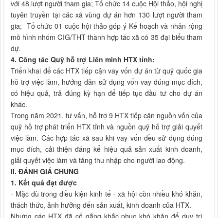
với 48 lượt người tham gia; Tổ chức 14 cuộc Hội thảo, hội nghị
tuyên truyền tại các xã vùng dự án hơn 130 lượt người tham
gia; Tổ chức 01 cuộc hội thảo góp ý Kế hoạch và nhân rộng
mô hình nhóm CIG/THT thành hợp tác xã có 35 đại biểu tham
dự.
4. Công tác Quỹ hỗ trợ Liên minh HTX tỉnh:
Triển khai để các HTX tiếp cận vay vốn dự án từ quỹ quốc gia
hỗ trợ việc làm, hướng dẫn sử dụng vốn vay đúng mục đích,
có hiệu quả, trả đúng kỳ hạn để tiếp tục đầu tư cho dự án
khác.
Trong năm 2021, tư vấn, hỗ trợ 9 HTX tiếp cận nguồn vốn của
quỹ hỗ trợ phát triển HTX tỉnh và nguồn quỹ hỗ trợ giải quyết
việc làm. Các hợp tác xã sau khi vay vốn đều sử dụng đúng
mục đích, cải thiện đáng kể hiệu quả sản xuất kinh doanh,
giải quyết việc làm và tăng thu nhập cho người lao động.
II. ĐÁNH GIÁ CHUNG
1. Kết quả đạt được
- Mặc dù trong điều kiện kinh tế - xã hội còn nhiều khó khăn,
thách thức, ảnh hưởng đến sản xuất, kinh doanh của HTX.
Nhưng các HTX đã cố gắng khắc phục khó khăn để duy trì