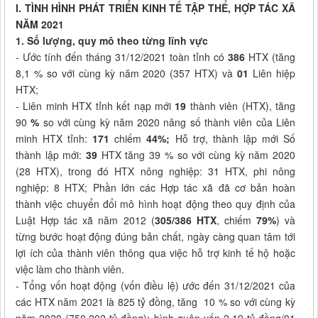
I. TÌNH HÌNH PHÁT TRIỂN KINH TẾ TẬP THỂ, HỢP TÁC XÃ
NĂM 2021
1. Số lượng, quy mô theo từng lĩnh vực
- Ước tính đến tháng 31/12/2021 toàn tỉnh có
386
HTX (tăng
8,1 % so với cùng kỳ năm 2020 (357 HTX) và
01
Liên hiệp
HTX;
- Liên minh HTX tỉnh kết nạp mới
19
thành viên (HTX), tăng
90
%
so với cùng kỳ năm 2020 nâng số thành viên của Liên
minh HTX tỉnh:
171
chiếm
44%;
Hỗ trợ, thành lập mới Số
thành lập mới:
39
HTX tăng 39 % so với cùng kỳ năm 2020
(28 HTX), trong đó HTX nông nghiệp: 31 HTX, phi nông
nghiệp: 8 HTX; Phần lớn các Hợp tác xã đã cơ bản hoàn
thành việc chuyển đổi mô hình hoạt động theo quy định của
Luật Hợp tác xã năm 2012 (
305/386 HTX
, chiếm
79%
) và
từng bước hoạt động đúng bản chất, ngày càng quan tâm tới
lợi ích của thành viên thông qua việc hỗ trợ kinh tế hộ hoặc
việc làm cho thành viên.
- Tổng vốn hoạt động (vốn điều lệ) ước đến 31/12/2021 của
các HTX năm 2021 là 825 tỷ đồng, tăng 10 % so với cùng kỳ