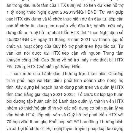
án trồng dâu nuôi tằm của HTX 686) với số tiền dự kiến hỗ trợ
1 tỷ đồng theo Nghị quyết 20/2019/NQ-HĐND; Tư vấn giúp
các HTX xây dựng và tổ chức thực hiện dự án đầu tư, tiếp cận
các tổ chức tín dụng tìm nguồn vốn đầu tư; nghiên cứu xây
dựng đề án “quỹ hỗ trợ phát triển HTX tỉnh” theo Nghị định số
45/2021/NĐ-CP ngày 31 tháng 3 năm 2021 v/v thành lập, tổ
chức và hoạt động của Quỹ hỗ trợ phát triển hợp tác xã; Tư
vấn kết nối được 02 HTX tiếp cận với nguồn Trung tâm
khuyến công tỉnh Cao Bằng về hỗ trợ máy móc thiết bị: HTX
Yên Công, HTX Chế biến gỗ Sông Hiến.
- Tham mưu cho Lãnh đạo Thường trực thực hiện Chương
trình phối hợp với Ban điều phối kinh doanh cho nông hộ
tỉnh
Xây dựng kế hoạch hành động phát triển và quản lý HTX
:
tỉnh Cao Bằng giai đoạn 2021-2025; Tổ chức 02 lớp tập huấn
bồi dưỡng tập huấn cán bộ Lãnh đạo quản lý, thành viên HTX
nhóm sở thích/hộ gia đình với các nội dung cơ bản quản lý và
vận hành HTX, tiếp cận vốn và Quỹ hỗ trợ phát triển HTX với
70 học viên tham gia; Phối hợp với Sở Lao động Thương binh
và xã hội tổ chức 01 Hội nghị tuyên truyền pháp luật lao động