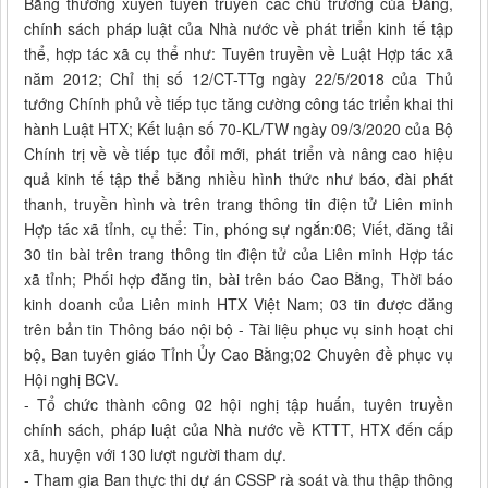
Bằng thường xuyên tuyên truyền các chủ trương của Đảng,
chính sách pháp luật của Nhà nước về phát triển kinh tế tập
thể, hợp tác xã cụ thể như: Tuyên truyền về Luật Hợp tác xã
năm 2012; Chỉ thị số 12/CT-TTg ngày 22/5/2018 của Thủ
tướng Chính phủ về tiếp tục tăng cường công tác triển khai thi
hành Luật HTX; Kết luận số 70-KL/TW ngày 09/3/2020 của Bộ
Chính trị về về tiếp tục đổi mới, phát triển và nâng cao hiệu
quả kinh tế tập thể bằng nhiều hình thức như báo, đài phát
thanh, truyền hình và trên trang thông tin điện tử Liên minh
Hợp tác xã tỉnh, cụ thể: Tin, phóng sự ngắn:06; Viết, đăng tải
30 tin bài trên trang thông tin điện tử của Liên minh Hợp tác
xã tỉnh; Phối hợp đăng tin, bài trên báo Cao Bằng, Thời báo
kinh doanh của Liên minh HTX Việt Nam; 03 tin được đăng
trên bản tin Thông báo nội bộ - Tài liệu phục vụ sinh hoạt chi
bộ, Ban tuyên giáo Tỉnh Ủy Cao Bằng;02 Chuyên đề phục vụ
Hội nghị BCV.
- Tổ chức thành công 02 hội nghị tập huấn, tuyên truyền
chính sách, pháp luật của Nhà nước về KTTT, HTX đến cấp
xã, huyện với 130 lượt người tham dự.
- Tham gia Ban thực thi dự án CSSP rà soát và thu thập thông