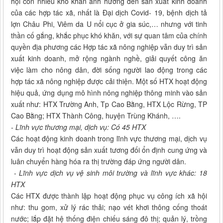
hội còn nhiều khó khăn ảnh hưởng đến sản xuất kinh doanh
của các hợp tác xã, nhất là Đại dịch Covid- 19, bệnh dịch tả
lợn Châu Phi, Viêm da U nổi cục ở gia súc,… nhưng với tinh
thần cố gắng, khắc phục khó khăn, với sự quan tâm của chính
quyền địa phương các Hợp tác xã nông nghiệp vẫn duy trì sản
xuất kinh doanh, mở rộng ngành nghề, giải quyết công ăn
việc làm cho nông dân, đời sống người lao động trong các
hợp tác xã nông nghiệp được cải thiện. Một số HTX hoạt động
hiệu quả, ứng dụng mô hình nông nghiệp thông minh vào sản
xuất như: HTX Trường Anh, Tp Cao Bằng, HTX Lộc Rừng, TP
Cao Bằng; HTX Thành Công, huyện Trùng Khánh, ….
- Lĩnh vực thương mại, dịch vụ: Có 45 HTX
Các hoạt động kinh doanh trong lĩnh vực thương mại, dịch vụ
vẫn duy trì hoạt động sản xuất tương đối ổn định cung ứng và
luân chuyển hàng hóa ra thị trường đáp ứng người dân.
-
Lĩnh vực dịch vụ vệ sinh môi trường và lĩnh vực khác: 18
HTX
Các HTX được thành lập hoạt động phục vụ công ích xã hội
như: thu gom, xử lý rác thải; nạo vét khơi thông cống thoát
nước; lắp đặt hệ thống điện chiếu sáng đô thị; quản lý, trồng