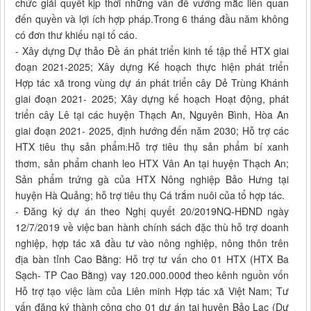
chức giải quyết kịp thời những vấn đề vướng mắc liên quan
đến quyền và lợi ích hợp pháp.Trong 6 tháng đầu năm không
có đơn thư khiếu nại tố cáo.
- Xây dựng Dự thảo Đề án phát triển kinh tế tập thể HTX giai
đoạn 2021-2025; Xây dựng Kế hoạch thực hiện phát triển
Hợp tác xã trong vùng dự án phát triển cây Dẻ Trùng Khánh
giai đoạn 2021- 2025; Xây dựng kế hoạch Hoạt động, phát
triển cây Lê tại các huyện Thạch An, Nguyên Bình, Hòa An
giai đoạn 2021- 2025, định hướng đến năm 2030; Hỗ trợ các
HTX tiêu thụ sản phẩm
Hỗ trợ tiêu thụ sản phẩm bí xanh
:
thơm, sản phẩm chanh leo HTX Vân An tại huyện Thạch An;
Sản phẩm trứng gà của HTX Nông nghiệp Bảo Hưng tại
huyện Hà Quảng; hỗ trợ tiêu thụ Cá trắm nuôi của tổ hợp tác.
- Đăng ký dự án theo Nghị quyết 20/2019NQ-HĐND ngày
12/7/2019 về việc ban hành chính sách đặc thù hỗ trợ doanh
nghiệp, hợp tác xã đầu tư vào nông nghiệp, nông thôn trên
địa bàn tỉnh Cao Bằng: Hỗ trợ tư vấn cho 01 HTX (HTX Ba
Sạch- TP Cao Bằng) vay 120.000.000đ theo kênh nguồn vốn
Hỗ trợ tạo việc làm của Liên minh Hợp tác xã Việt Nam; Tư
vấn đăng ký thành công cho 01 dự án tại huyện Bảo Lạc (Dự