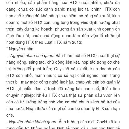
còn nhiều; sản phẩm hàng hóa HTX chưa nhiều, chưa đa
dạng, chưa có sức cạnh tranh; năng lực tài chính HTX còn
hạn chế không đủ khả năng thực hiện mở rộng sản xuất, kinh
doanh; một số HTX còn lúng túng trong việc định hướng phát
triển, xây dựng kế hoạch, phương án sản xuất kinh doanh ổn
định lâu dài; chưa chủ động quan tâm đến việc tổ chức lại
hoạt động HTX theo Luật HTX năm 2012;
* Nguyên nhân:
- Nguyên nhân chủ quan:
Bản thân một số HTX chưa thật sự
năng động, sáng tạo, chủ động liên kết, hợp tác trong cơ chế
thị trường để phát triển; Quy mô sản xuất, kinh doanh của
HTX còn nhỏ, manh mún; cơ sở vật chất nghèo nàn, trang
thiết bị, máy móc công nghệ lạc hậu, chắp vá; cán bộ quản lý
HTX tại nhiều đơn vị trình độ năng lực hạn chế, thiếu tính
chuyên nghiệp; Nhiều HTX chưa thật sự phấn đấu vươn lên
còn có tư tưởng trông chờ vào cơ chế chính sách hỗ trợ của
nhà nước; Nhận thức của một số cán bộ quản lý HTX còn hạn
chế.
- Nguyên nhân khách quan:
Ảnh hưởng của dịch Covid 19 lan
rộng dẫn tới khủng hoảng kinh tế toàn cầu, làm cho kinh tế