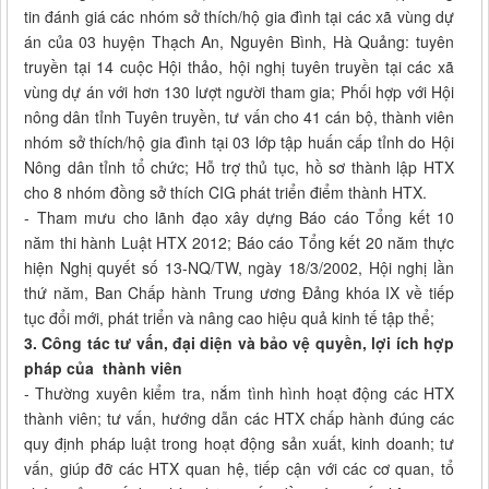
tin đánh giá các nhóm sở thích/hộ gia đình tại các xã vùng dự
án của 03 huyện Thạch An, Nguyên Bình, Hà Quảng: tuyên
truyền tại 14 cuộc Hội thảo, hội nghị tuyên truyền tại các xã
vùng dự án với hơn 130 lượt người tham gia; Phối hợp với Hội
nông dân tỉnh Tuyên truyền, tư vấn cho 41 cán bộ, thành viên
nhóm sở thích/hộ gia đình tại 03 lớp tập huấn cấp tỉnh do Hội
Nông dân tỉnh tổ chức; Hỗ trợ thủ tục, hồ sơ thành lập HTX
cho 8 nhóm đồng sở thích CIG phát triển điểm thành HTX.
- Tham mưu cho lãnh đạo xây dựng Báo cáo Tổng kết 10
năm thi hành Luật HTX 2012; Báo cáo Tổng kết 20 năm thực
hiện Nghị quyết số 13-NQ/TW, ngày 18/3/2002, Hội nghị lần
thứ năm, Ban Chấp hành Trung ương Đảng khóa IX về tiếp
tục đổi mới, phát triển và nâng cao hiệu quả kinh tế tập thể;
3. Công tác tư vấn, đại diện và bảo vệ quyền, lợi ích hợp
pháp của thành viên
- Thường xuyên kiểm tra, nắm tình hình hoạt động các HTX
thành viên; tư vấn, hướng dẫn các HTX chấp hành đúng các
quy định pháp luật trong hoạt động sản xuất, kinh doanh; tư
vấn, giúp đỡ các HTX quan hệ, tiếp cận với các cơ quan, tổ