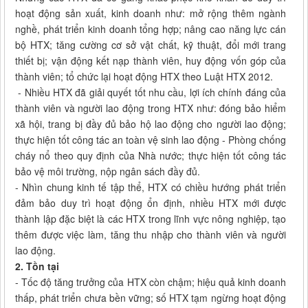
hoạt động sản xuất, kinh doanh như: mở rộng thêm ngành
nghề, phát triển kinh doanh tổng hợp; nâng cao năng lực cán
bộ HTX; tăng cường cơ sở vật chất, kỹ thuật, đổi mới trang
thiết bị; vận động kết nạp thành viên, huy động vốn góp của
thành viên; tổ chức lại hoạt động HTX theo Luật HTX 2012.
- Nhiều HTX đã giải quyết tốt nhu cầu, lợi ích chính đáng của
thành viên và người lao động trong HTX như: đóng bảo hiểm
xã hội, trang bị đầy đủ bảo hộ lao động cho người lao động;
thực hiện tốt công tác an toàn vệ sinh lao động - Phòng chống
cháy nổ theo quy định của Nhà nước; thực hiện tốt công tác
bảo vệ môi trường, nộp ngân sách đầy đủ.
- Nhìn chung kinh tế tập thể, HTX có chiều hướng phát triển
đảm bảo duy trì hoạt động ổn định, nhiều HTX mới được
thành lập đặc biệt là các HTX trong lĩnh vực nông nghiệp, tạo
thêm được việc làm, tăng thu nhập cho thành viên và người
lao động.
2. Tồn tại
- Tốc độ tăng trưởng của HTX còn chậm; hiệu quả kinh doanh
thấp, phát triển chưa bền vững; số HTX tạm ngừng hoạt động