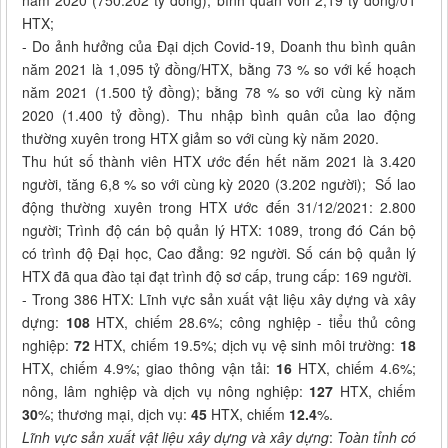
năm 2020 (750.202 tỷ đồng); bình quân vốn 2,19 tỷ đồng/01
HTX;
- Do ảnh hưởng của Đại dịch Covid-19, Doanh thu bình quân
năm 2021 là 1,095 tỷ đồng/HTX, bằng 73 % so với kế hoạch
năm 2021 (1.500 tỷ đồng); bằng 78 % so với cùng kỳ năm
2020 (1.400 tỷ đồng). Thu nhập bình quân của lao động
thường xuyên trong HTX giảm so với cùng kỳ năm 2020.
Thu hút số thành viên HTX ước đến hết năm 2021 là 3.420
người, tăng 6,8 % so với cùng kỳ 2020 (3.202 người); Số lao
động thường xuyên trong HTX ước đến 31/12/2021: 2.800
người; Trình độ cán bộ quản lý HTX: 1089, trong đó Cán bộ
có trình độ Đại học, Cao đẳng: 92 người. Số cán bộ quản lý
HTX đã qua đào tại đạt trình độ sơ cấp, trung cấp: 169 người.
- Trong 386 HTX: Lĩnh vực sản xuất vật liệu xây dựng và xây
dựng:
108
HTX, chiếm 28.6%; công nghiệp - tiểu thủ công
nghiệp:
72
HTX, chiếm 19.5%; dịch vụ vệ sinh môi trường:
18
HTX, chiếm 4.9%; giao thông vận tải:
16
HTX, chiếm 4.6%;
nông, lâm nghiệp và dịch vụ nông nghiệp:
127
HTX, chiếm
30
%; thương mại, dịch vụ:
45
HTX, chiếm
12.4
%.
Lĩnh vực sản xuất vật liệu xây dựng và xây dựng
:
Toàn tỉnh có