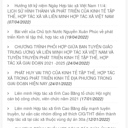
Hướng tới kỷ niệm Ngày Hợp tác xã Việt Nam 11/4:
LỊCH SỬ HÌNH THÀNH VÀ PHÁT TRIỂN CỦA KINH TẾ TẬP
THỂ, HỢP TÁC XÃ VÀ LIÊN MINH HỢP TÁC XÃ VIỆT NAM
(07/04/2022)
Bài viết xủa Chủ tịch Nước Nguyễn Xuân Phúc về phát
triển Kinh tế tập thể, hợp tác xã
(19/04/2022)
CHƯƠNG TRÌNH PHỐI HỢP GIỮA BAN TUYÊN GIÁO
TRUNG ƯƠNG VÀ LIÊN MINH HỢP TÁC XÃ VIỆT NAM VÀ
TUYÊN TRUYỀN PHÁT TRIỂN KINH TẾ TẬP THỂ, HỢP
TÁC XÃ GIAI ĐOẠN 2021 -2025
(24/04/2022)
PHÁT HUY VAI TRÒ CỦA KINH TẾ TẬP THỂ, HỢP TÁC
XÃ TRONG PHÁT TRIỂN KINH TẾ ĐỊA PHƯƠNG TRONG
GIAI ĐOẠN HIỆN NAY
(24/01/2022)
Liên minh Hợp tác xã tỉnh Cao Bằng tổ chức Hội nghị
cán bộ công chức, viên chức năm 2021
(17/01/2022)
Liên minh Hợp tác xã tỉnh Cao Bằng đẩy mạnh tuyên
truyền, tư vấn các nhóm đồng sở thích CIG/THT điểm thành
hợp tác xã tại các xã thuộc vùng dự án 30a
(12/01/2022)