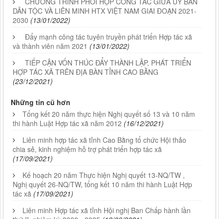
CHƯƠNG TRÌNH PHỐI HỢP CÔNG TÁC GIỮA ỦY BAN
DÂN TỘC VÀ LIÊN MINH HTX VIỆT NAM GIAI ĐOẠN 2021-
2030
(13/01/2022)
Đẩy mạnh công tác tuyên truyền phát triển Hợp tác xã
và thành viên năm 2021
(13/01/2022)
TIẾP CẬN VỐN THÚC ĐẨY THÀNH LẬP, PHÁT TRIỂN
HỢP TÁC XÃ TRÊN ĐỊA BÀN TỈNH CAO BẰNG
(23/12/2021)
Những tin cũ hơn
Tổng kết 20 năm thực hiện Nghị quyết số 13 và 10 năm
thi hành Luật Hợp tác xã năm 2012
(16/12/2021)
Liên minh hợp tác xã tỉnh Cao Bằng tổ chức Hội thảo
chia sẻ, kinh nghiệm hỗ trợ phát triển hợp tác xã
(17/09/2021)
Kế hoạch 20 năm Thực hiện Nghị quyết 13-NQ/TW ,
Nghị quyết 26-NQ/TW, tổng kết 10 năm thi hành Luật Hợp
tác xã
(17/09/2021)
Liên minh Hợp tác xã tỉnh Hội nghị Ban Chấp hành lần