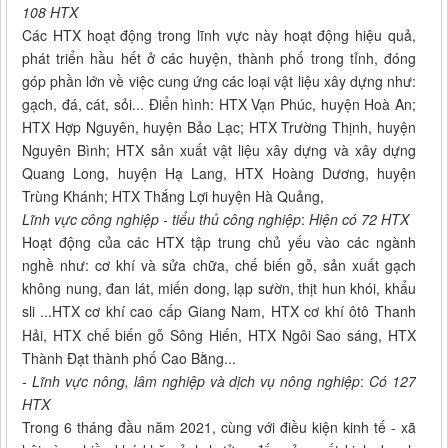
108 HTX
Các HTX hoạt động trong lĩnh vực này hoạt động hiệu quả,
phát triển hầu hết ở các huyện, thành phố trong tỉnh, đóng
góp phần lớn về việc cung ứng các loại vật liệu xây dựng như:
gạch, đá, cát, sỏi... Điển hình: HTX Vạn Phúc, huyện Hoà An;
HTX Hợp Nguyên, huyện Bảo Lạc; HTX Trường Thịnh, huyện
Nguyên Bình; HTX sản xuất vật liệu xây dựng và xây dựng
Quang Long, huyện Hạ Lang, HTX Hoàng Dương, huyện
Trùng Khánh; HTX Thắng Lợi huyện Hà Quảng,
Lĩnh vực công nghiệp - tiểu thủ công nghiệp
:
Hiện có 72 HTX
Hoạt động của các HTX tập trung chủ yếu vào các ngành
nghề như: cơ khí và sửa chữa, chế biến gỗ, sản xuất gạch
không nung, đan lát, miến dong, lạp sườn, thịt hun khói, khẩu
sli
...HTX cơ khí cao cấp Giang Nam, HTX cơ khí ôtô Thanh
Hải, HTX chế biến gỗ Sông Hiến, HTX Ngôi Sao sáng, HTX
Thành Đạt thành phố Cao Bằng...
- Lĩnh vực nông, lâm nghiệp và dịch vụ nông nghiệp
:
Có 127
HTX
Trong 6 tháng đầu năm 2021, cùng với điều kiện kinh tế - xã