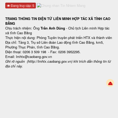
Đang truy cập: 5
TRANG THÔNG TIN ĐIỆN TỬ LIÊN MINH HỢP TÁC XÃ TỈNH CAO
BẰNG
Chịu trách nhiệm: Ông
Trần Anh Dũng
- Chủ tịch Liên minh Hợp tác
xã tỉnh Cao Bằng
Thực hiện nội dung: Phòng Tuyên truyền phát triển HTX và thành viên
Địa chỉ: Tầng 3, Trụ sở Liên đoàn Lao động tỉnh Cao Bằng, km5,
Phường Thục Phán, tỉnh Cao Bằng.
Điện thoại: 0206 3 509 198 - Fax: 0206 3952295.
Email: lmhtx@caobang.gov.vn
Ghi rõ nguồn (htttp://lmhtx.caobang.gov.vn
) khi trích dẫn thông tin từ
địa chỉ này.