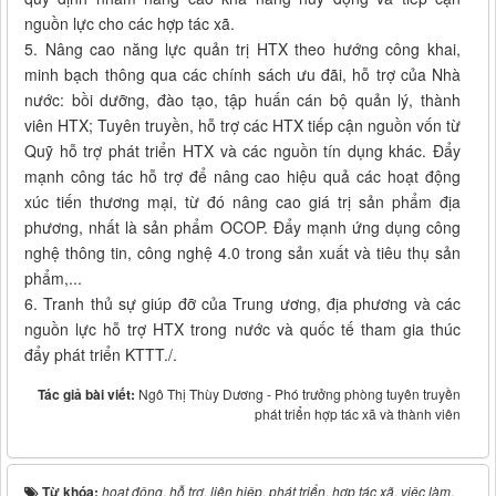
nguồn lực cho các hợp tác xã.
5. Nâng cao năng lực quản trị HTX theo hướng công khai,
minh bạch thông qua các chính sách ưu đãi, hỗ trợ của Nhà
nước: bồi dưỡng, đào tạo, tập huấn cán bộ quản lý, thành
viên HTX; Tuyên truyền, hỗ trợ các HTX tiếp cận nguồn vốn từ
Quỹ hỗ trợ phát triển HTX và các nguồn tín dụng khác. Đẩy
mạnh công tác hỗ trợ để nâng cao hiệu quả các hoạt động
xúc tiến thương mại, từ đó nâng cao giá trị sản phẩm địa
phương, nhất là sản phẩm OCOP. Đẩy mạnh ứng dụng công
nghệ thông tin, công nghệ 4.0 trong sản xuất và tiêu thụ sản
phẩm,...
6. Tranh thủ sự giúp đỡ của Trung ương, địa phương và các
nguồn lực hỗ trợ HTX trong nước và quốc tế tham gia thúc
đẩy phát triển KTTT./.
Tác giả bài viết:
Ngô Thị Thùy Dương - Phó trưởng phòng tuyên truyền
phát triển hợp tác xã và thành viên
Từ khóa:
hoạt động
,
hỗ trợ
,
liên hiệp
,
phát triển
,
hợp tác xã
,
việc làm
,