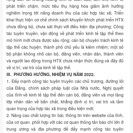
phát triển chậm, mức tiêu thụ hàng hóa giảm ảnh hưởng
nghiêm trọng tới năng doanh thu của các hợp tác xã; Triển
khai thực hiện cơ chế chính sách khuyến khích phát triển HTX
chưa đồng bộ, chưa sát thực với điều kiện địa phương; Công
tác tuyên truyền, vận động về phát triển kinh tế tập thể theo
mô hình mới chưa được sâu rộng; cán bộ chuyên trách kinh tế
tập thể các huyện, thành phố chủ yếu là kiêm nhiệm; một số
bộ phận không nhỏ cán bộ, đảng viên, nhân dân, thành viên
và người lao động trong HTX chưa nhận thức đúng và đầy đủ
về vị trí, vai trò của kinh tế tập thể.
III. PHƯƠNG HƯỚNG, NHIỆM VỤ NĂM 2022.
1. Đẩy mạnh công tác tuyên truyền các chủ trương, đường lối
của Đảng, chính sách pháp luật của Nhà nước, Nghị quyết
của tỉnh về kinh tế tập thể đến cán bộ, đảng viên và mọi tầng
lớp nhân dân về bản chất, khẳng định vị trí, vai trò và tầm
quan trọng của hợp tác xã trong điều kiện mới;
2. Nâng cao chất lượng tin bài, thông tin trên website của tỉnh,
của cơ quan. phối hợp với các cơ quan thông tấn báo chí lớn ở
trung ương và địa phương để đẩy mạnh công tác tuyên