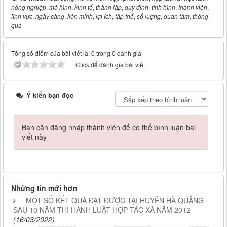
nông nghiệp
,
mô hình
,
kinh tế
,
thành lập
,
quy định
,
tình hình
,
thành viên
,
lĩnh vực
,
ngày càng
,
liên minh
,
lợi ích
,
tập thể
,
số lượng
,
quan tâm
,
thông
qua
Tổng số điểm của bài viết là: 0 trong 0 đánh giá
Click để đánh giá bài viết
Ý kiến bạn đọc
Bạn cần đăng nhập thành viên để có thể bình luận bài
viết này
Những tin mới hơn
MỘT SỐ KẾT QUẢ ĐẠT ĐƯỢC TẠI HUYỆN HÀ QUẢNG
SAU 10 NĂM THI HÀNH LUẬT HỢP TÁC XÃ NĂM 2012
(16/03/2022)