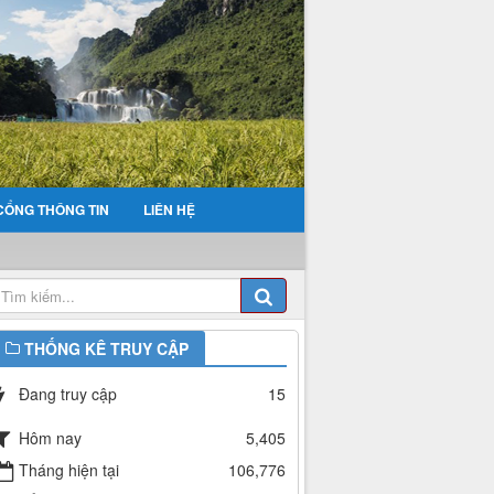
CỔNG THÔNG TIN
LIÊN HỆ
THỐNG KÊ TRUY CẬP
Đang truy cập
15
Hôm nay
5,405
Tháng hiện tại
106,776