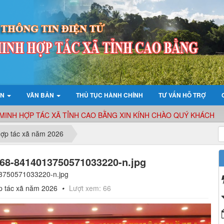
ỆN
VĂN BẢN
THỦ TỤC HÀNH CHÍNH
TƯ VẤN HỖ TRỢ
INH HỢP TÁC XÃ TỈNH CAO BẰNG XIN KÍNH CHÀO QUÝ KHÁCH
Hợp tác xã năm 2026
68-8414013750571033220-n.jpg
750571033220-n.jpg
ợp tác xã năm 2026
Lượt xem: 66