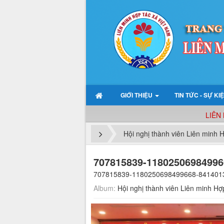
GIỚI THIỆU
TIN TỨC - SỰ KI
LIÊN M
Hội nghị thành viên Liên minh 
707815839-11802506984996
707815839-1180250698499668-8414013
Album:
Hội nghị thành viên Liên minh H