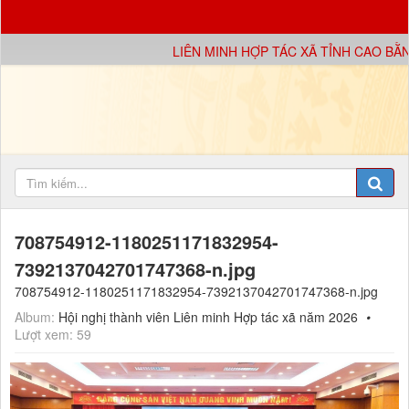
LIÊN MINH HỢP TÁC XÃ TỈNH CAO BẰN
708754912-1180251171832954-
7392137042701747368-n.jpg
708754912-1180251171832954-7392137042701747368-n.jpg
Album:
Hội nghị thành viên Liên minh Hợp tác xã năm 2026
Lượt xem: 59