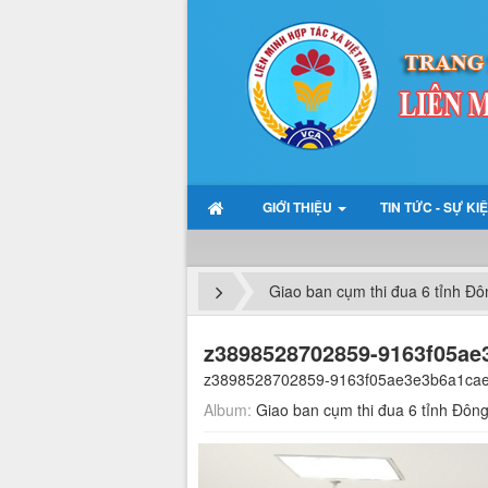
GIỚI THIỆU
TIN TỨC - SỰ KI
Giao ban cụm thi đua 6 tỉnh Đ
z3898528702859-9163f05ae
z3898528702859-9163f05ae3e3b6a1cae
Album:
Giao ban cụm thi đua 6 tỉnh Đôn