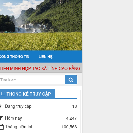
CỔNG THÔNG TIN
LIÊN HỆ
N MINH HỢP TÁC XÃ TỈNH CAO BẰNG XIN KÍNH CHÀO QUÝ KHÁCH
THỐNG KÊ TRUY CẬP
Đang truy cập
18
Hôm nay
4,247
Tháng hiện tại
100,563