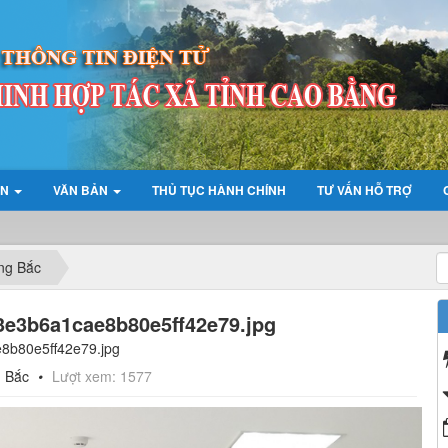
ỆN
VĂN BẢN
THỦ TỤC HÀNH CHÍNH
TƯ VẤN HỖ TRỢ
LIÊ
ông Bắc
3e3b6a1cae8b80e5ff42e79.jpg
8b80e5ff42e79.jpg
g Bắc
Lượt xem: 1577