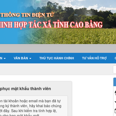
ỆN
VĂN BẢN
THỦ TỤC HÀNH CHÍNH
TƯ VẤN HỖ TRỢ
 phục mật khẩu thành viên
n tài khoản hoặc email mà bạn đã tự
ăng ký thành viên, hãy khai báo chúng
i đây. Sau khi kiểm tra tính hợp lệ,
ạo cho bạn mật khẩu mới.