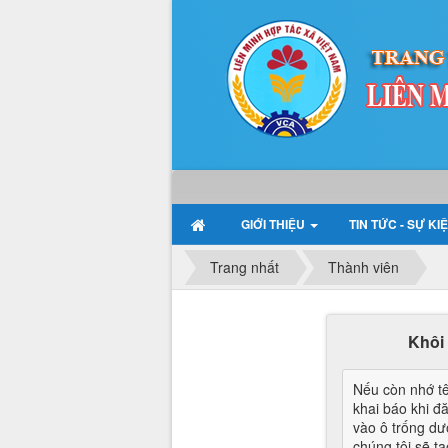
GIỚI THIỆU
TIN TỨC - SỰ KI
Trang nhất
Thành viên
Khôi
Nếu còn nhớ tê
khai báo khi đ
vào ô trống dướ
chúng tôi sẽ t