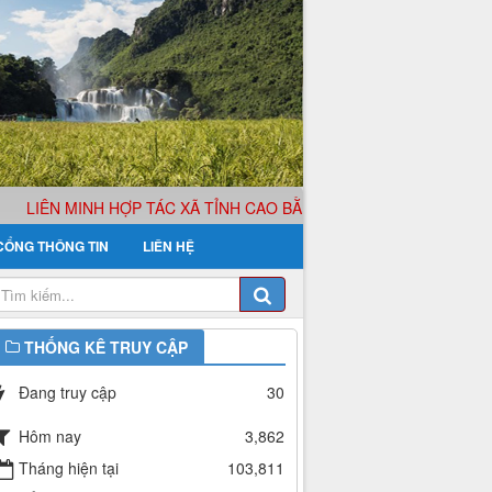
LIÊN MINH HỢP TÁC XÃ TỈNH CAO BẰNG XIN KÍNH CHÀO QUÝ K
CỔNG THÔNG TIN
LIÊN HỆ
THỐNG KÊ TRUY CẬP
Đang truy cập
30
Hôm nay
3,862
Tháng hiện tại
103,811