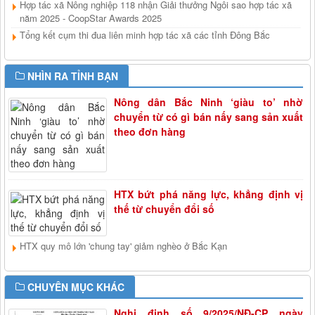
Hợp tác xã Nông nghiệp 118 nhận Giải thưởng Ngôi sao hợp tác xã
năm 2025 - CoopStar Awards 2025
Tổng kết cụm thi đua liên minh hợp tác xã các tỉnh Đông Bắc
NHÌN RA TỈNH BẠN
Nông dân Bắc Ninh ‘giàu to’ nhờ
chuyển từ có gì bán nấy sang sản xuất
theo đơn hàng
HTX bứt phá năng lực, khẳng định vị
thế từ chuyển đổi số
HTX quy mô lớn 'chung tay' giảm nghèo ở Bắc Kạn
CHUYÊN MỤC KHÁC
Nghị định số 9/2025/NĐ-CP ngày