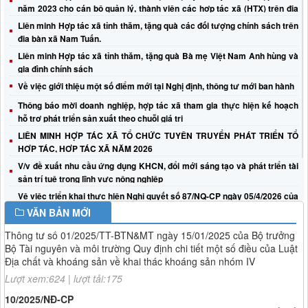
năm 2023 cho cán bộ quản lý, thành viên các hợp tác xã (HTX) trên địa
bàn tỉnh
Liên minh Hợp tác xã tỉnh thăm, tặng quà các đối tượng chính sách trên
địa bàn xã Nam Tuấn.
Nghị định số 245/2026/NĐ-CP
Liên minh Hợp tác xã tỉnh thăm, tặng quà Bà mẹ Việt Nam Anh hùng và
Về việc triển khai Nghị định số 245/2026/NĐ-CP ngày 27/6/2026
gia đình chính sách
của Chính phủ
Về việc giới thiệu một số điểm mới tại Nghị định, thông tư mới ban hành
Lượt xem:302 | lượt tải:32
Thông báo mời doanh nghiệp, hợp tác xã tham gia thực hiện kế hoạch
125/2025/NĐ-CP
hỗ trợ phát triển sản xuất theo chuỗi giá trị
Nghị định số 125/2025/NĐ-CP, ngày 11 tháng 6 năm 2025 của
LIÊN MINH HỢP TÁC XÃ TỔ CHỨC TUYÊN TRUYỂN PHÁT TRIỂN TỔ
Chính phủ, Nghị định quy định về phân định thẩm quyền của chính
HỢP TÁC, HỢP TÁC XÃ NĂM 2026
quyền địa phương 2 cấp trong lĩnh vực quản lý Nhà nước của Bộ
Tài chính
V/v đề xuất nhu cầu ứng dụng KHCN, đổi mới sáng tạo và phát triển tài
sản trí tuệ trong lĩnh vực nông nghiệp
Lượt xem:94 | lượt tải:21
Vệ việc triển khai thực hiện Nghị quyết số 87/NQ-CP ngày 05/4/2026 của
01/2025/TT-BTNMT
Chính phủ về bảo vệ quyền lợi người tiêu dùng
VĂN BẢN MỚI
Thông tư số 01/2025/TT-BTN&MT ngày 15/01/2025 của Bộ trưởng
Về việc tuyên truyền, vận động thực hiện Chiến dịch 500 ngày đêm đẩy
Bộ Tài nguyên và môi trường Quy định chi tiết một số điều của Luật
mạnh tìm kiếm, quy tập và xác định danh tính hài cốt liệt sĩ hướng tới kỷ
Địa chất và khoáng sản về khai thác khoáng sản nhóm IV
niệm 80 năm Ngày Thương binh - Liệt sĩ (27/7/1947 – 27/7/2027)
Lượt xem:624 | lượt tải:175
10/2025/NĐ-CP
NĐ số 10/2025/NĐ-CP ngày 11/01/2025 của Chính Phủ Sửa đổi bổ