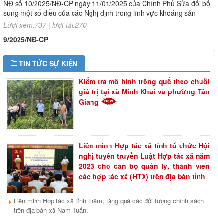
sung một số điều của các Nghị định trong lĩnh vực khoáng sản
Lượt xem:737 | lượt tải:270
9/2025/NĐ-CP
Nghị định số 9/2025/NĐ-CP ngày 10/01/2025 của Chính Phủ quy
định về chính sách hỗ trợ sản xuất nông nghiệp để khôi phục sản
xuất vùng bị thiệt hại do thiên tai, dịch hại thực vật
TIN TỨC SỰ KIỆN
Lượt xem:839 | lượt tải:234
Kiểm tra mô hình trồng quế theo chuỗi
54/2024/QH15
Luật Địa chất và Khoáng sản
giá trị tại xã Minh Khai và phường Tân
Giang
Lượt xem:625 | lượt tải:320
92/2024/NQ-HĐND
Nghị quyết số 92/2024/NQ-HĐND
Lượt xem:546 | lượt tải:210
Liên minh Hợp tác xã tỉnh tổ chức Hội
123/2024/NĐ-CP
nghị tuyên truyền Luật Hợp tác xã năm
Nghị định số 123/2024/NĐ-CP ngày 04/10/2024 của Chính Phủ quy
2023 cho cán bộ quản lý, thành viên
định về xử phạt vi phạm hành chính trong lĩnh vực đất đai
các hợp tác xã (HTX) trên địa bàn tỉnh
Lượt xem:1386 | lượt tải:245
1189/QĐ-UBND
Liên minh Hợp tác xã tỉnh thăm, tặng quà các đối tượng chính sách
Quyết định số 1189/QĐ-UBND ngày 17/9/2023 của UBND tỉnh
trên địa bàn xã Nam Tuấn.