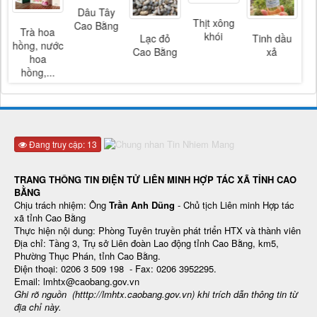
Dâu Tây
Thịt xông
g
Cao Bằng
Trà hoa
khói
Lạc đỏ
Tinh dầu
D
hồng, nước
Cao Bằng
xả
S
hoa
hồng,...
Đang truy cập: 13
TRANG THÔNG TIN ĐIỆN TỬ LIÊN MINH HỢP TÁC XÃ TỈNH CAO
BẰNG
Chịu trách nhiệm: Ông
Trần Anh Dũng
- Chủ tịch Liên minh Hợp tác
xã tỉnh Cao Bằng
Thực hiện nội dung: Phòng Tuyên truyền phát triển HTX và thành viên
Địa chỉ: Tầng 3, Trụ sở Liên đoàn Lao động tỉnh Cao Bằng, km5,
Phường Thục Phán, tỉnh Cao Bằng.
Điện thoại: 0206 3 509 198 - Fax: 0206 3952295.
Email: lmhtx@caobang.gov.vn
Ghi rõ nguồn (htttp://lmhtx.caobang.gov.vn
) khi trích dẫn thông tin từ
địa chỉ này.