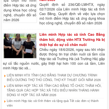
Quyết định số 236/QĐ-LMHTX, ngày
02/7/2026 của Liên minh Hợp tác xã tỉnh
Cao Bằng, Quyết định về việc lựa chọn
mô hình điểm Hợp tác xã ứng dụng khoa
học công nghệ, chuyển đổi số năm 2026
Liên minh Hợp tác xã tỉnh Cao Bằng
thăm hỏi, động viên HTX Trường Hà bị
thiệt hại do sự cố chăn nuôi
Chiều ngày 18/6/2026, ngay sau khi nhận
được thông tin trại chăn nuôi cá tầm của
Hợp tác xã Trường Hà (xã Trường Hà) gặp
sự cố tắc nguồn nước, gây thiệt hại hơn 100 con cá tầm, Liên
minh Hợp tác xã...
LIÊN MINH HTX TỈNH CAO BẰNG THAM DỰ CHƯƠNG TRÌNH
BIỂU DƯƠNG THỢ THỦ CÔNG, THỢ KỸ THUẬT GIỎI NĂM 2026
LIÊN MINH HỢP TÁC XÃ TỈNH CAO BẰNG TỔ CHỨC THĂM HỎI,
TẶNG QUÀ CÁC HỢP TÁC XÃ TIÊU BIỂU NHÂN THÁNG HÀNH
ĐỘNG VÌ HỢP TÁC XÃ NĂM 2026
Liên minh Hợp tác xã tỉnh thăm và tặng quà Tết các đơn vị thành
viên