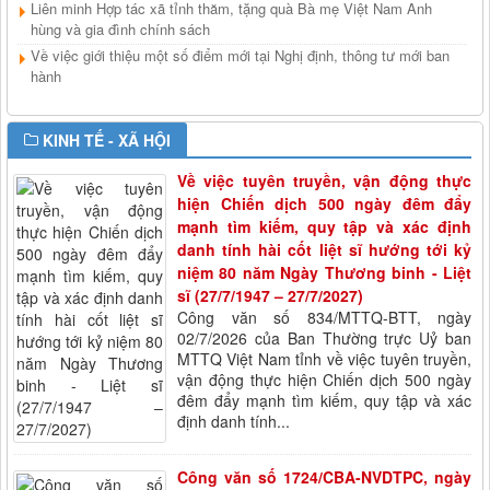
quyết định về việc quy định "Hợp tác xã có quy mô thành viên đủ
Liên minh Hợp tác xã tỉnh thăm, tặng quà Bà mẹ Việt Nam Anh
lớn"
hùng và gia đình chính sách
Lượt xem:816 | lượt tải:292
Về việc giới thiệu một số điểm mới tại Nghị định, thông tư mới ban
hành
509/QĐ-BCH
Quyết định số 509/QĐ-BCH ngày 17/9/2024 của Ban Chấp hành
Liên minh Hợp tác xã Việt Nam về việc Ban hành Bộ nhận diện hình
KINH TẾ - XÃ HỘI
ảnh, Quy chế quản lý và sử dụng bộ nhận diện hình ảnh của hệ
thống Liên minh Hợp tác xã Việt Nam
Về việc tuyên truyền, vận động thực
Lượt xem:872 | lượt tải:237
hiện Chiến dịch 500 ngày đêm đẩy
mạnh tìm kiếm, quy tập và xác định
Nghị định số 245/2026/NĐ-CP
danh tính hài cốt liệt sĩ hướng tới kỷ
Về việc triển khai Nghị định số 245/2026/NĐ-CP ngày 27/6/2026
niệm 80 năm Ngày Thương binh - Liệt
của Chính phủ
sĩ (27/7/1947 – 27/7/2027)
Lượt xem:302 | lượt tải:32
Công văn số 834/MTTQ-BTT, ngày
02/7/2026 của Ban Thường trực Uỷ ban
125/2025/NĐ-CP
MTTQ Việt Nam tỉnh về việc tuyên truyền,
Nghị định số 125/2025/NĐ-CP, ngày 11 tháng 6 năm 2025 của
vận động thực hiện Chiến dịch 500 ngày
Chính phủ, Nghị định quy định về phân định thẩm quyền của chính
đêm đẩy mạnh tìm kiếm, quy tập và xác
quyền địa phương 2 cấp trong lĩnh vực quản lý Nhà nước của Bộ
định danh tính...
Tài chính
Lượt xem:94 | lượt tải:21
Công văn số 1724/CBA-NVDTPC, ngày
01/2025/TT-BTNMT