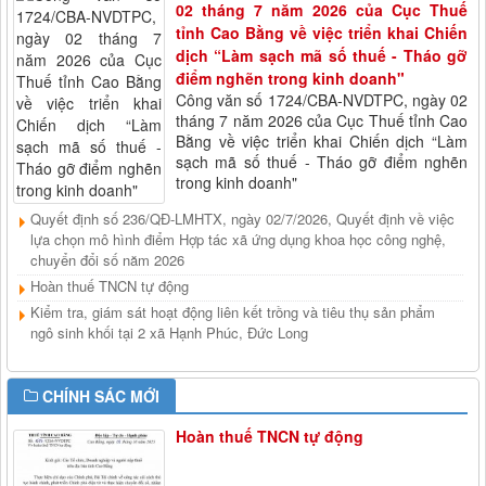
02 tháng 7 năm 2026 của Cục Thuế
Thông tư số 01/2025/TT-BTN&MT ngày 15/01/2025 của Bộ trưởng
tỉnh Cao Bằng về việc triển khai Chiến
Bộ Tài nguyên và môi trường Quy định chi tiết một số điều của Luật
dịch “Làm sạch mã số thuế - Tháo gỡ
Địa chất và khoáng sản về khai thác khoáng sản nhóm IV
điểm nghẽn trong kinh doanh"
Lượt xem:624 | lượt tải:175
Công văn số 1724/CBA-NVDTPC, ngày 02
10/2025/NĐ-CP
tháng 7 năm 2026 của Cục Thuế tỉnh Cao
NĐ số 10/2025/NĐ-CP ngày 11/01/2025 của Chính Phủ Sửa đổi bổ
Bằng về việc triển khai Chiến dịch “Làm
sung một số điều của các Nghị định trong lĩnh vực khoáng sản
sạch mã số thuế - Tháo gỡ điểm nghẽn
trong kinh doanh"
Lượt xem:737 | lượt tải:270
Quyết định số 236/QĐ-LMHTX, ngày 02/7/2026, Quyết định về việc
9/2025/NĐ-CP
lựa chọn mô hình điểm Hợp tác xã ứng dụng khoa học công nghệ,
Nghị định số 9/2025/NĐ-CP ngày 10/01/2025 của Chính Phủ quy
chuyển đổi số năm 2026
định về chính sách hỗ trợ sản xuất nông nghiệp để khôi phục sản
xuất vùng bị thiệt hại do thiên tai, dịch hại thực vật
Hoàn thuế TNCN tự động
Lượt xem:839 | lượt tải:234
Kiểm tra, giám sát hoạt động liên kết trồng và tiêu thụ sản phẩm
ngô sinh khối tại 2 xã Hạnh Phúc, Đức Long
54/2024/QH15
Luật Địa chất và Khoáng sản
Lượt xem:625 | lượt tải:320
CHÍNH SÁC MỚI
92/2024/NQ-HĐND
Hoàn thuế TNCN tự động
Nghị quyết số 92/2024/NQ-HĐND
Lượt xem:546 | lượt tải:210