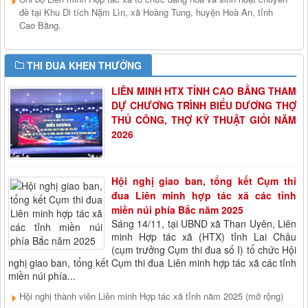
đề tại Khu Di tích Nặm Lìn, xã Hoàng Tung, huyện Hoà An, tỉnh
Cao Bằng.
THI ĐUA KHEN THƯỞNG
LIÊN MINH HTX TỈNH CAO BẰNG THAM
DỰ CHƯƠNG TRÌNH BIỂU DƯƠNG THỢ
THỦ CÔNG, THỢ KỸ THUẬT GIỎI NĂM
2026
Hội nghị giao ban, tổng kết Cụm thi
đua Liên minh hợp tác xã các tỉnh
miền núi phía Bắc năm 2025
Sáng 14/11, tại UBND xã Than Uyên, Liên
minh Hợp tác xã (HTX) tỉnh Lai Châu
(cụm trưởng Cụm thi đua số I) tổ chức Hội
nghị giao ban, tổng kết Cụm thi đua Liên minh hợp tác xã các tỉnh
miền núi phía...
Hội nghị thành viên Liên minh Hợp tác xã tỉnh năm 2025 (mở rộng)