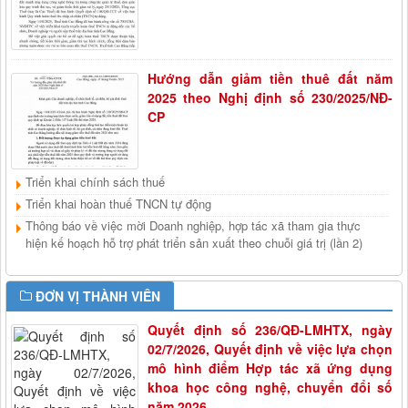
123/2024/NĐ-CP
Nghị định số 123/2024/NĐ-CP ngày 04/10/2024 của Chính Phủ quy
định về xử phạt vi phạm hành chính trong lĩnh vực đất đai
Lượt xem:1386 | lượt tải:245
Hướng dẫn giảm tiền thuê đất năm
2025 theo Nghị định số 230/2025/NĐ-
1189/QĐ-UBND
CP
Quyết định số 1189/QĐ-UBND ngày 17/9/2023 của UBND tỉnh
quyết định về việc quy định "Hợp tác xã có quy mô thành viên đủ
lớn"
Lượt xem:816 | lượt tải:292
Triển khai chính sách thuế
Triển khai hoàn thuế TNCN tự động
509/QĐ-BCH
Quyết định số 509/QĐ-BCH ngày 17/9/2024 của Ban Chấp hành
Thông báo về việc mời Doanh nghiệp, hợp tác xã tham gia thực
Liên minh Hợp tác xã Việt Nam về việc Ban hành Bộ nhận diện hình
hiện kế hoạch hỗ trợ phát triển sản xuất theo chuỗi giá trị (lần 2)
ảnh, Quy chế quản lý và sử dụng bộ nhận diện hình ảnh của hệ
thống Liên minh Hợp tác xã Việt Nam
ĐƠN VỊ THÀNH VIÊN
Lượt xem:872 | lượt tải:237
Quyết định số 236/QĐ-LMHTX, ngày
02/7/2026, Quyết định về việc lựa chọn
mô hình điểm Hợp tác xã ứng dụng
khoa học công nghệ, chuyển đổi số
năm 2026