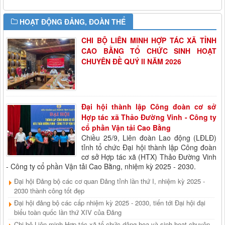
HOẠT ĐỘNG ĐẢNG, ĐOÀN THỂ
CHI BỘ LIÊN MINH HỢP TÁC XÃ TỈNH
CAO BẰNG TỔ CHỨC SINH HOẠT
CHUYÊN ĐỀ QUÝ II NĂM 2026
Đại hội thành lập Công đoàn cơ sở
Hợp tác xã Thảo Đường Vinh - Công ty
cổ phần Vận tải Cao Bằng
Chiều 25/9, Liên đoàn Lao động (LĐLĐ)
tỉnh tổ chức Đại hội thành lập Công đoàn
cơ sở Hợp tác xã (HTX) Thảo Đường Vinh
- Công ty cổ phần Vận tải Cao Bằng, nhiệm kỳ 2025 - 2030.
Đại hội Đảng bộ các cơ quan Đảng tỉnh lần thứ I, nhiệm kỳ 2025 -
2030 thành công tốt đẹp
Đại hội đảng bộ các cấp nhiệm kỳ 2025 - 2030, tiến tới Đại hội đại
biểu toàn quốc lần thứ XIV của Đảng
Chi bộ Liên minh Hợp tác xã tổ chức dâng hoa và sinh hoạt chuyên