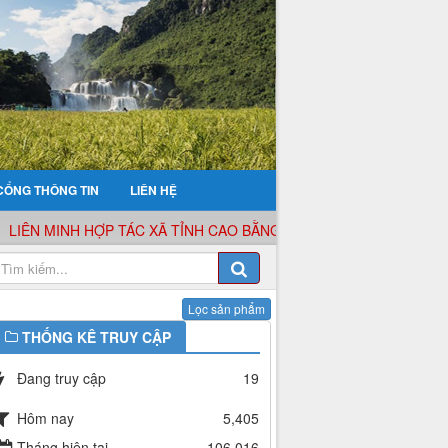
CỔNG THÔNG TIN
LIÊN HỆ
ÊN MINH HỢP TÁC XÃ TỈNH CAO BẰNG XIN KÍNH CHÀO QUÝ KHÁC
THỐNG KÊ TRUY CẬP
Đang truy cập
19
Hôm nay
5,405
Tháng hiện tại
106,016