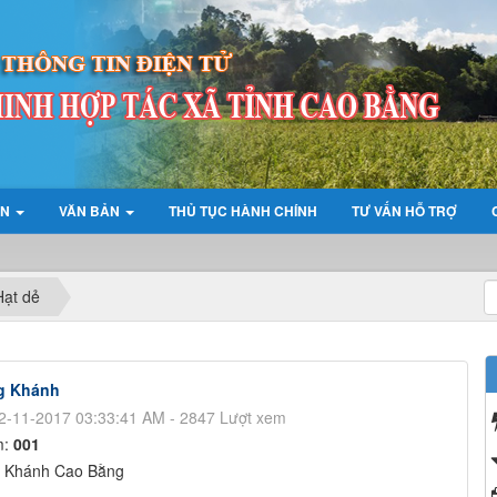
ỆN
VĂN BẢN
THỦ TỤC HÀNH CHÍNH
TƯ VẤN HỖ TRỢ
LI
Hạt dẻ
ng Khánh
2-11-2017 03:33:41 AM - 2847 Lượt xem
m:
001
g Khánh Cao Bằng