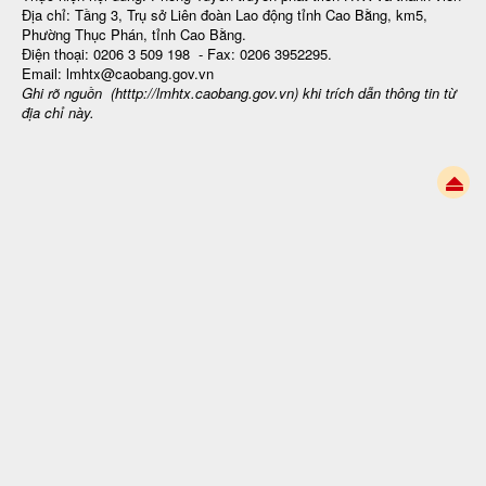
Địa chỉ: Tầng 3, Trụ sở Liên đoàn Lao động tỉnh Cao Bằng, km5,
Phường Thục Phán, tỉnh Cao Bằng.
Điện thoại: 0206 3 509 198 - Fax: 0206 3952295.
Email: lmhtx@caobang.gov.vn
Ghi rõ nguồn (htttp://lmhtx.caobang.gov.vn
) khi trích dẫn thông tin từ
địa chỉ này.