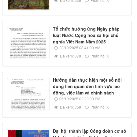
Đã xem: 536
Phản hồi: 0
Tổ chức hưởng ứng Ngày pháp
luật Nước Cộng hòa xã hội chủ
nghĩa Việt Nam Năm 2025
23/10/2025 08:41:00 AM
Đã xem: 378
Phản hồi: 0
Hướng dẫn thực hiện một số nội
dung liên quan đến lĩnh vực lao
động, việc làm và chính sách
06/10/2025 02:23:00 PM
Đã xem: 358
Phản hồi: 0
Đại hội thành lập Công đoàn cơ sở