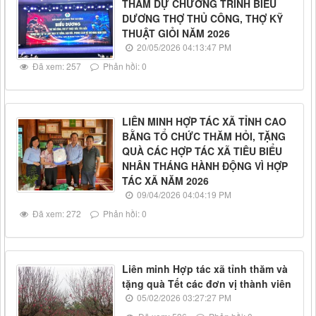
THAM DỰ CHƯƠNG TRÌNH BIỂU
DƯƠNG THỢ THỦ CÔNG, THỢ KỸ
THUẬT GIỎI NĂM 2026
20/05/2026 04:13:47 PM
Đã xem: 257
Phản hồi: 0
LIÊN MINH HỢP TÁC XÃ TỈNH CAO
BẰNG TỔ CHỨC THĂM HỎI, TẶNG
QUÀ CÁC HỢP TÁC XÃ TIÊU BIỂU
NHÂN THÁNG HÀNH ĐỘNG VÌ HỢP
TÁC XÃ NĂM 2026
09/04/2026 04:04:19 PM
Đã xem: 272
Phản hồi: 0
Liên minh Hợp tác xã tỉnh thăm và
tặng quà Tết các đơn vị thành viên
05/02/2026 03:27:27 PM