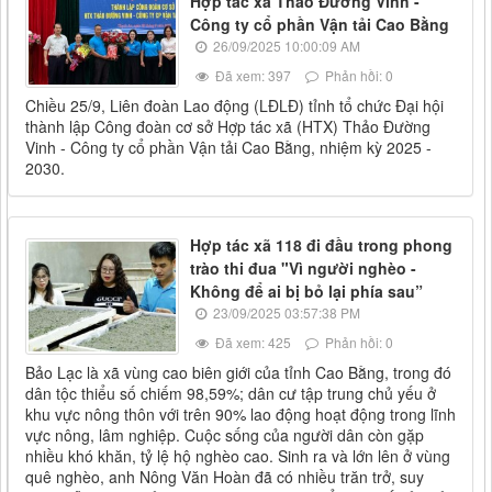
Hợp tác xã Thảo Đường Vinh -
Công ty cổ phần Vận tải Cao Bằng
26/09/2025 10:00:09 AM
Đã xem: 397
Phản hồi: 0
Chiều 25/9, Liên đoàn Lao động (LĐLĐ) tỉnh tổ chức Đại hội
thành lập Công đoàn cơ sở Hợp tác xã (HTX) Thảo Đường
Vinh - Công ty cổ phần Vận tải Cao Bằng, nhiệm kỳ 2025 -
2030.
Hợp tác xã 118 đi đầu trong phong
trào thi đua "Vì người nghèo -
Không để ai bị bỏ lại phía sau”
23/09/2025 03:57:38 PM
Đã xem: 425
Phản hồi: 0
Bảo Lạc là xã vùng cao biên giới của tỉnh Cao Bằng, trong đó
dân tộc thiểu số chiếm 98,59%; dân cư tập trung chủ yếu ở
khu vực nông thôn với trên 90% lao động hoạt động trong lĩnh
vực nông, lâm nghiệp. Cuộc sống của người dân còn gặp
nhiều khó khăn, tỷ lệ hộ nghèo cao. Sinh ra và lớn lên ở vùng
quê nghèo, anh Nông Văn Hoàn đã có nhiều trăn trở, suy