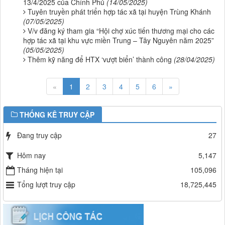
13/4/2025 của Chính Phủ
(14/05/2025)
Tuyên truyền phát triển hợp tác xã tại huyện Trùng Khánh
(07/05/2025)
V/v đăng ký tham gia “Hội chợ xúc tiến thương mại cho các
hợp tác xã tại khu vực miền Trung – Tây Nguyên năm 2025”
(05/05/2025)
Thêm kỹ năng để HTX ‘vượt biển’ thành công
(28/04/2025)
«
1
2
3
4
5
6
»
THỐNG KÊ TRUY CẬP
Đang truy cập
27
Hôm nay
5,147
Tháng hiện tại
105,096
Tổng lượt truy cập
18,725,445