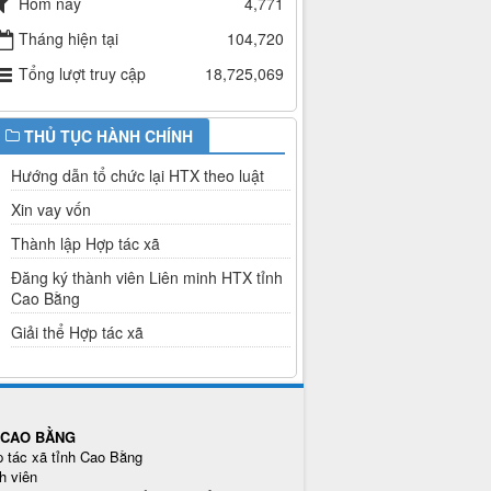
Hôm nay
4,771
Tháng hiện tại
104,720
Tổng lượt truy cập
18,725,069
THỦ TỤC HÀNH CHÍNH
Hướng dẫn tổ chức lại HTX theo luật
Xin vay vốn
Thành lập Hợp tác xã
Đăng ký thành viên Liên minh HTX tỉnh
Cao Bằng
Giải thể Hợp tác xã
H CAO BẰNG
p tác xã tỉnh Cao Bằng
h viên