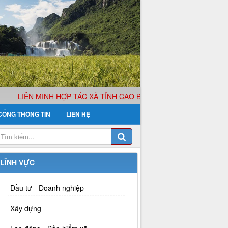
LIÊN MINH HỢP TÁC XÃ TỈNH CAO BẰNG XIN KÍNH CHÀO QUÝ 
CỔNG THÔNG TIN
LIÊN HỆ
LĨNH VỰC
Đầu tư - Doanh nghiệp
Xây dựng