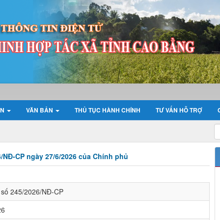
ỆN
VĂN BẢN
THỦ TỤC HÀNH CHÍNH
TƯ VẤN HỖ TRỢ
26/NĐ-CP ngày 27/6/2026 của Chính phủ
h số 245/2026/NĐ-CP
26