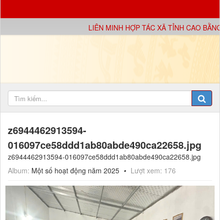
LIÊN MINH HỢP TÁC XÃ TỈNH CAO BẰNG
z6944462913594-
016097ce58ddd1ab80abde490ca22658.jpg
z6944462913594-016097ce58ddd1ab80abde490ca22658.jpg
Album:
Một số hoạt động năm 2025
Lượt xem: 176