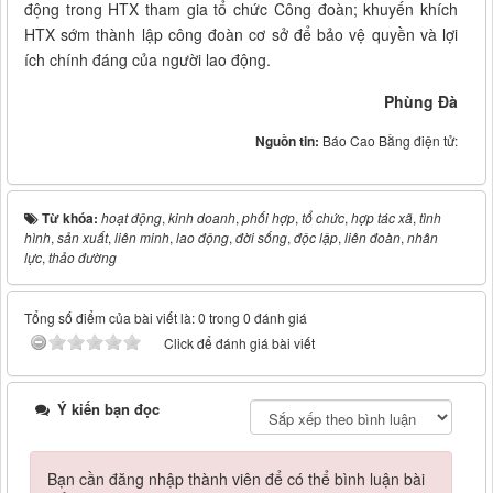
động trong HTX tham gia tổ chức Công đoàn; khuyến khích
HTX sớm thành lập công đoàn cơ sở để bảo vệ quyền và lợi
ích chính đáng của người lao động.
Phùng Đà
Nguồn tin:
Báo Cao Bằng điện tử:
Từ khóa:
hoạt động
,
kinh doanh
,
phối hợp
,
tổ chức
,
hợp tác xã
,
tình
hình
,
sản xuất
,
liên minh
,
lao động
,
đời sống
,
độc lập
,
liên đoàn
,
nhân
lực
,
thảo đường
Tổng số điểm của bài viết là: 0 trong 0 đánh giá
Click để đánh giá bài viết
Ý kiến bạn đọc
Bạn cần đăng nhập thành viên để có thể bình luận bài