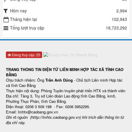
Hôm nay
2,994
Tháng hiện tại
102,943
Tổng lượt truy cập
18,723,292
Đang truy cập: 25
TRANG THÔNG TIN ĐIỆN TỬ LIÊN MINH HỢP TÁC XÃ TỈNH CAO
BẰNG
Chịu trách nhiệm: Ông
Trần Anh Dũng
- Chủ tịch Liên minh Hợp tác
xã tỉnh Cao Bằng
Thực hiện nội dung: Phòng Tuyên truyền phát triển HTX và thành viên
Địa chỉ: Tầng 3, Trụ sở Liên đoàn Lao động tỉnh Cao Bằng, km5,
Phường Thục Phán, tỉnh Cao Bằng.
Điện thoại: 0206 3 509 198 - Fax: 0206 3952295.
Email: lmhtx@caobang.gov.vn
Ghi rõ nguồn (htttp://lmhtx.caobang.gov.vn
) khi trích dẫn thông tin từ
địa chỉ này.