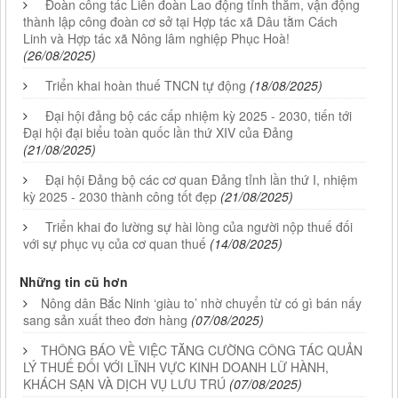
Đoàn công tác Liên đoàn Lao động tỉnh thăm, vận động
thành lập công đoàn cơ sở tại Hợp tác xã Dâu tằm Cách
Linh và Hợp tác xã Nông lâm nghiệp Phục Hoà!
(26/08/2025)
Triển khai hoàn thuế TNCN tự động
(18/08/2025)
Đại hội đảng bộ các cấp nhiệm kỳ 2025 - 2030, tiến tới
Đại hội đại biểu toàn quốc lần thứ XIV của Đảng
(21/08/2025)
Đại hội Đảng bộ các cơ quan Đảng tỉnh lần thứ I, nhiệm
kỳ 2025 - 2030 thành công tốt đẹp
(21/08/2025)
Triển khai đo lường sự hài lòng của người nộp thuế đối
với sự phục vụ của cơ quan thuế
(14/08/2025)
Những tin cũ hơn
Nông dân Bắc Ninh ‘giàu to’ nhờ chuyển từ có gì bán nấy
sang sản xuất theo đơn hàng
(07/08/2025)
THÔNG BÁO VỀ VIỆC TĂNG CƯỜNG CÔNG TÁC QUẢN
LÝ THUẾ ĐỐI VỚI LĨNH VỰC KINH DOANH LỮ HÀNH,
KHÁCH SẠN VÀ DỊCH VỤ LƯU TRÚ
(07/08/2025)