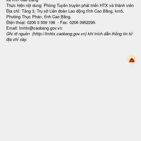
Thực hiện nội dung: Phòng Tuyên truyền phát triển HTX và thành viên
Địa chỉ: Tầng 3, Trụ sở Liên đoàn Lao động tỉnh Cao Bằng, km5,
Phường Thục Phán, tỉnh Cao Bằng.
Điện thoại: 0206 3 509 198 - Fax: 0206 3952295.
Email: lmhtx@caobang.gov.vn
Ghi rõ nguồn (htttp://lmhtx.caobang.gov.vn
) khi trích dẫn thông tin từ
địa chỉ này.