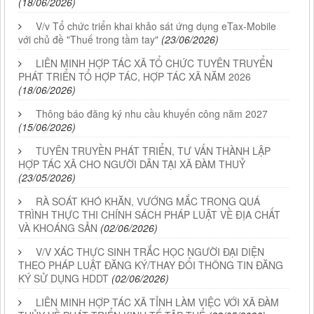
(18/06/2026)
V/v Tổ chức triển khai khảo sát ứng dụng eTax-Mobile
với chủ đề "Thuế trong tầm tay"
(23/06/2026)
LIÊN MINH HỢP TÁC XÃ TỔ CHỨC TUYÊN TRUYỂN
PHÁT TRIỂN TỔ HỢP TÁC, HỢP TÁC XÃ NĂM 2026
(18/06/2026)
Thông báo đăng ký nhu cầu khuyến công năm 2027
(15/06/2026)
TUYÊN TRUYỀN PHÁT TRIỂN, TƯ VẤN THÀNH LẬP
HỢP TÁC XÃ CHO NGƯỜI DÂN TẠI XÃ ĐÀM THUỶ
(23/05/2026)
RÀ SOÁT KHÓ KHĂN, VƯỚNG MẮC TRONG QUÁ
TRÌNH THỰC THI CHÍNH SÁCH PHÁP LUẬT VỀ ĐỊA CHẤT
VÀ KHOÁNG SẢN
(02/06/2026)
V/V XÁC THỰC SINH TRẮC HỌC NGƯỜI ĐẠI DIỆN
THEO PHÁP LUẬT ĐĂNG KÝ/THAY ĐỔI THÔNG TIN ĐĂNG
KÝ SỬ DỤNG HDDT
(02/06/2026)
LIÊN MINH HỢP TÁC XÃ TỈNH LÀM VIỆC VỚI XÃ ĐÀM