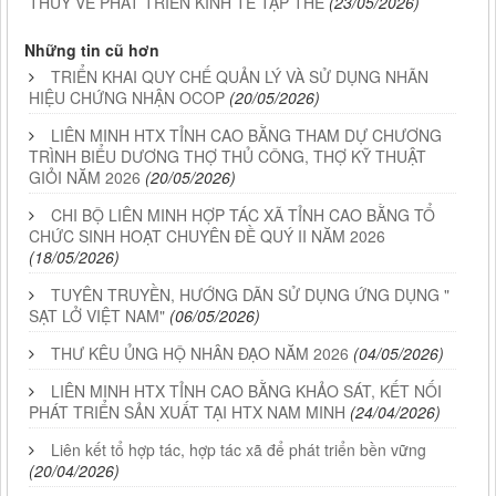
THỦY VỀ PHÁT TRIỂN KINH TẾ TẬP THỂ
(23/05/2026)
Những tin cũ hơn
TRIỂN KHAI QUY CHẾ QUẢN LÝ VÀ SỬ DỤNG NHÃN
HIỆU CHỨNG NHẬN OCOP
(20/05/2026)
LIÊN MINH HTX TỈNH CAO BẰNG THAM DỰ CHƯƠNG
TRÌNH BIỂU DƯƠNG THỢ THỦ CÔNG, THỢ KỸ THUẬT
GIỎI NĂM 2026
(20/05/2026)
CHI BỘ LIÊN MINH HỢP TÁC XÃ TỈNH CAO BẰNG TỔ
CHỨC SINH HOẠT CHUYÊN ĐỀ QUÝ II NĂM 2026
(18/05/2026)
TUYÊN TRUYỀN, HƯỚNG DÃN SỬ DỤNG ỨNG DỤNG "
SẠT LỞ VIỆT NAM"
(06/05/2026)
THƯ KÊU ỦNG HỘ NHÂN ĐẠO NĂM 2026
(04/05/2026)
LIÊN MINH HTX TỈNH CAO BẰNG KHẢO SÁT, KẾT NỐI
PHÁT TRIỂN SẢN XUẤT TẠI HTX NAM MINH
(24/04/2026)
Liên kết tổ hợp tác, hợp tác xã để phát triển bền vững
(20/04/2026)