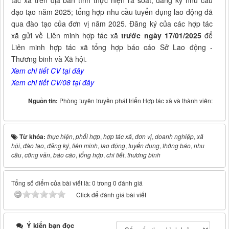
đạo tạo năm 2025; tổng hợp nhu cầu tuyển dụng lao động đã
qua đào tạo của đơn vị năm 2025. Đăng ký của các hợp tác
xã gửi về Liên minh hợp tác xã
trước ngày 17/01/2025
để
Liên minh hợp tác xã tổng hợp báo cáo Sở Lao động -
Thương binh và Xã hội.
Xem chi tiết CV tại đây
Xem chi tiết CV/08 tại đây
Nguồn tin:
Phòng tuyên truyền phát triển Hợp tác xã và thành viên:
Từ khóa:
thực hiện
,
phối hợp
,
hợp tác xã
,
đơn vị
,
doanh nghiệp
,
xã
hội
,
đào tạo
,
đăng ký
,
liên minh
,
lao động
,
tuyển dụng
,
thông báo
,
nhu
cầu
,
công văn
,
báo cáo
,
tổng hợp
,
chi tiết
,
thương binh
Tổng số điểm của bài viết là: 0 trong 0 đánh giá
Click để đánh giá bài viết
Ý kiến bạn đọc