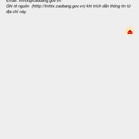
Email: lmhtx@caobang.gov.vn
Ghi rõ nguồn (htttp://lmhtx.caobang.gov.vn
) khi trích dẫn thông tin từ
địa chỉ này.