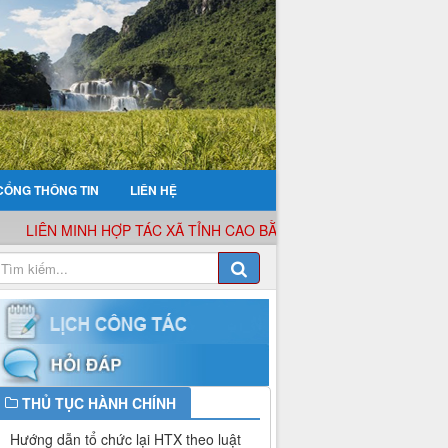
CỔNG THÔNG TIN
LIÊN HỆ
LIÊN MINH HỢP TÁC XÃ TỈNH CAO BẰNG XIN KÍNH CHÀO QUÝ KH
THỦ TỤC HÀNH CHÍNH
Hướng dẫn tổ chức lại HTX theo luật