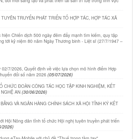
đổi mới sáng tạo và phát triển tài sản trí tuệ trong lĩnh vực
 TUYÊN TRUYỂN PHÁT TRIỂN TỔ HỢP TÁC, HỢP TÁC XÃ
ực hiện Chiến dịch 500 ngày đêm đẩy mạnh tìm kiếm, quy tập
ướng tới kỷ niệm 80 năm Ngày Thương binh - Liệt sĩ (27/7/1947 –
02/7/2026, Quyết định về việc lựa chọn mô hình điểm Hợp
chuyển đổi số năm 2026
(05/07/2026)
TỔ CHỨC ĐOÀN CÔNG TÁC HỌC TẬP KINH NGHIỆM, KẾT
À NGHỆ AN
(30/06/2026)
 BẰNG VÀ NGÂN HÀNG CHÍNH SÁCH XÃ HỘI TỈNH KÝ KẾT
ới Hội Nông dân tỉnh tổ chức Hội nghị tuyên truyền phát triển
6/2026)
 dụng eTax-Mobile với chủ đề "Thuế trong tầm tay"