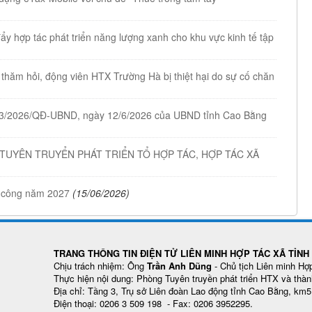
y hợp tác phát triển năng lượng xanh cho khu vực kinh tế tập
thăm hỏi, động viên HTX Trường Hà bị thiệt hại do sự cố chăn
ố 33/2026/QĐ-UBND, ngày 12/6/2026 của UBND tỉnh Cao Bằng
 TUYÊN TRUYỂN PHÁT TRIỂN TỔ HỢP TÁC, HỢP TÁC XÃ
 công năm 2027
(15/06/2026)
TRANG THÔNG TIN ĐIỆN TỬ LIÊN MINH HỢP TÁC XÃ TỈN
Chịu trách nhiệm: Ông
Trần Anh Dũng
- Chủ tịch Liên minh Hợ
Thực hiện nội dung: Phòng Tuyên truyền phát triển HTX và thàn
Địa chỉ: Tầng 3, Trụ sở Liên đoàn Lao động tỉnh Cao Bằng, km
Điện thoại: 0206 3 509 198 - Fax: 0206 3952295.