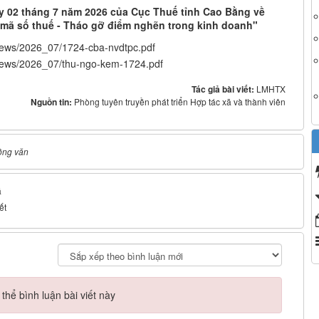
 02 tháng 7 năm 2026 của Cục Thuế tỉnh Cao Bằng về
h mã số thuế - Tháo gỡ điểm nghẽn trong kinh doanh"
news/2026_07/1724-cba-nvdtpc.pdf
news/2026_07/thu-ngo-kem-1724.pdf
Tác giả bài viết:
LMHTX
Nguồn tin:
Phòng tuyên truyền phát triển Hợp tác xã và thành viên
ông văn
á
ết
hể bình luận bài viết này