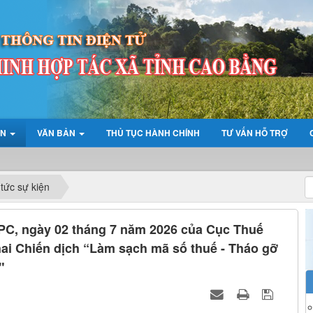
ỆN
VĂN BẢN
THỦ TỤC HÀNH CHÍNH
TƯ VẤN HỖ TRỢ
 tức sự kiện
C, ngày 02 tháng 7 năm 2026 của Cục Thuế
khai Chiến dịch “Làm sạch mã số thuế - Tháo gỡ
"