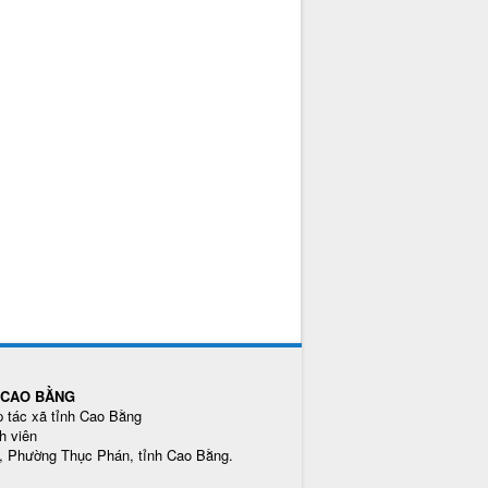
H CAO BẰNG
p tác xã tỉnh Cao Bằng
h viên
5, Phường Thục Phán, tỉnh Cao Bằng.