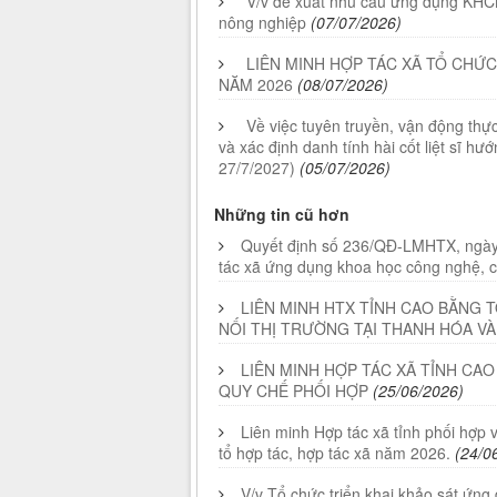
V/v đề xuất nhu cầu ứng dụng KHCN, 
nông nghiệp
(07/07/2026)
LIÊN MINH HỢP TÁC XÃ TỔ CHỨC
NĂM 2026
(08/07/2026)
Về việc tuyên truyền, vận động th
và xác định danh tính hài cốt liệt sĩ h
27/7/2027)
(05/07/2026)
Những tin cũ hơn
Quyết định số 236/QĐ-LMHTX, ngày 
tác xã ứng dụng khoa học công nghệ, 
LIÊN MINH HTX TỈNH CAO BẰNG 
NỐI THỊ TRƯỜNG TẠI THANH HÓA V
LIÊN MINH HỢP TÁC XÃ TỈNH CAO
QUY CHẾ PHỐI HỢP
(25/06/2026)
Liên minh Hợp tác xã tỉnh phối hợp v
tổ hợp tác, hợp tác xã năm 2026.
(24/0
V/v Tổ chức triển khai khảo sát ứng