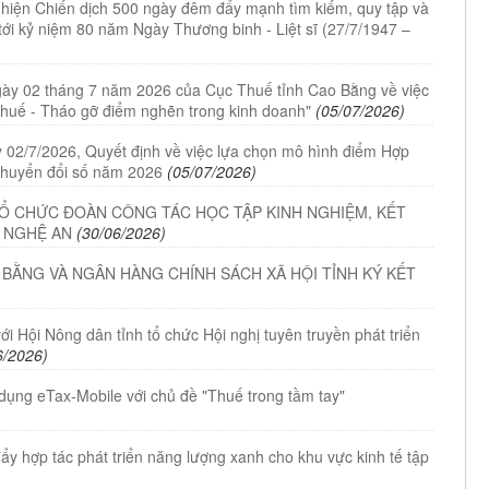
c hiện Chiến dịch 500 ngày đêm đẩy mạnh tìm kiếm, quy tập và
g tới kỷ niệm 80 năm Ngày Thương binh - Liệt sĩ (27/7/1947 –
y 02 tháng 7 năm 2026 của Cục Thuế tỉnh Cao Bằng về việc
 thuế - Tháo gỡ điểm nghẽn trong kinh doanh"
(05/07/2026)
02/7/2026, Quyết định về việc lựa chọn mô hình điểm Hợp
chuyển đổi số năm 2026
(05/07/2026)
TỔ CHỨC ĐOÀN CÔNG TÁC HỌC TẬP KINH NGHIỆM, KẾT
À NGHỆ AN
(30/06/2026)
 BẰNG VÀ NGÂN HÀNG CHÍNH SÁCH XÃ HỘI TỈNH KÝ KẾT
ới Hội Nông dân tỉnh tổ chức Hội nghị tuyên truyền phát triển
6/2026)
 dụng eTax-Mobile với chủ đề "Thuế trong tầm tay"
y hợp tác phát triển năng lượng xanh cho khu vực kinh tế tập