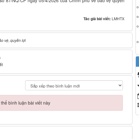
ết số 87/NQ-CP ngày 05/4/2026 của Chính phủ về bảo vệ quyền
Tác giả bài viết:
LMHTX
ảo vệ
,
quyền lợi
á
ết
hể bình luận bài viết này