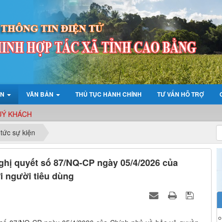
ỆN
VĂN BẢN
THỦ TỤC HÀNH CHÍNH
TƯ VẤN HỖ TRỢ
KHÁCH
 tức sự kiện
Nghị quyết số 87/NQ-CP ngày 05/4/2026 của
i người tiêu dùng