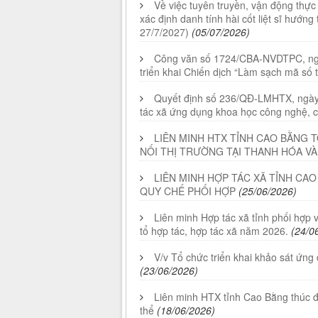
Về việc tuyên truyền, vận động thự
xác định danh tính hài cốt liệt sĩ hướn
27/7/2027)
(05/07/2026)
Công văn số 1724/CBA-NVDTPC, ngà
triển khai Chiến dịch “Làm sạch mã số
Quyết định số 236/QĐ-LMHTX, ngày 
tác xã ứng dụng khoa học công nghệ, 
LIÊN MINH HTX TỈNH CAO BẰNG 
NỐI THỊ TRƯỜNG TẠI THANH HÓA V
LIÊN MINH HỢP TÁC XÃ TỈNH CAO
QUY CHẾ PHỐI HỢP
(25/06/2026)
Liên minh Hợp tác xã tỉnh phối hợp v
tổ hợp tác, hợp tác xã năm 2026.
(24/0
V/v Tổ chức triển khai khảo sát ứng
(23/06/2026)
Liên minh HTX tỉnh Cao Bằng thúc đẩ
thể
(18/06/2026)