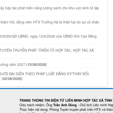
y hợp tác phát triển năng lượng xanh cho khu vực kinh tế tập
thăm hỏi, động viên HTX Trường Hà bị thiệt hại do sự cố chăn
ố 33/2026/QĐ-UBND, ngày 12/6/2026 của UBND tỉnh Cao Bằng
 TUYÊN TRUYỂN PHÁT TRIỂN TỔ HỢP TÁC, HỢP TÁC XÃ
 công năm 2027
(15/06/2026)
GƯỜI ĐẠI DIỆN THEO PHÁP LUẬT ĐĂNG KÝ/THAY ĐỔI
T
(02/06/2026)
TRANG THÔNG TIN ĐIỆN TỬ LIÊN MINH HỢP TÁC XÃ TỈN
Chịu trách nhiệm: Ông
Trần Anh Dũng
- Chủ tịch Liên minh Hợ
Thực hiện nội dung: Phòng Tuyên truyền phát triển HTX và thàn