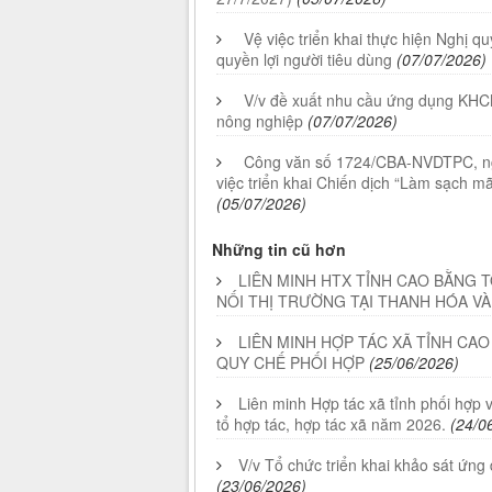
Vệ việc triển khai thực hiện Nghị 
quyền lợi người tiêu dùng
(07/07/2026)
V/v đề xuất nhu cầu ứng dụng KHCN, 
nông nghiệp
(07/07/2026)
Công văn số 1724/CBA-NVDTPC, ng
việc triển khai Chiến dịch “Làm sạch m
(05/07/2026)
Những tin cũ hơn
LIÊN MINH HTX TỈNH CAO BẰNG 
NỐI THỊ TRƯỜNG TẠI THANH HÓA V
LIÊN MINH HỢP TÁC XÃ TỈNH CAO
QUY CHẾ PHỐI HỢP
(25/06/2026)
Liên minh Hợp tác xã tỉnh phối hợp v
tổ hợp tác, hợp tác xã năm 2026.
(24/0
V/v Tổ chức triển khai khảo sát ứng
(23/06/2026)