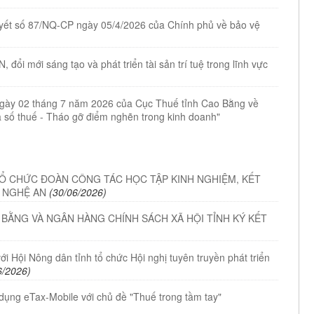
quyết số 87/NQ-CP ngày 05/4/2026 của Chính phủ về bảo vệ
đổi mới sáng tạo và phát triển tài sản trí tuệ trong lĩnh vực
ày 02 tháng 7 năm 2026 của Cục Thuế tỉnh Cao Bằng về
ã số thuế - Tháo gỡ điểm nghẽn trong kinh doanh"
TỔ CHỨC ĐOÀN CÔNG TÁC HỌC TẬP KINH NGHIỆM, KẾT
À NGHỆ AN
(30/06/2026)
 BẰNG VÀ NGÂN HÀNG CHÍNH SÁCH XÃ HỘI TỈNH KÝ KẾT
ới Hội Nông dân tỉnh tổ chức Hội nghị tuyên truyền phát triển
6/2026)
 dụng eTax-Mobile với chủ đề "Thuế trong tầm tay"