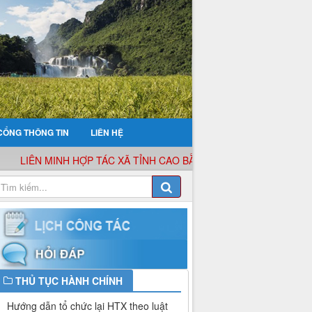
CỔNG THÔNG TIN
LIÊN HỆ
LIÊN MINH HỢP TÁC XÃ TỈNH CAO BẰNG XIN KÍNH CHÀO QUÝ KH
THỦ TỤC HÀNH CHÍNH
Hướng dẫn tổ chức lại HTX theo luật