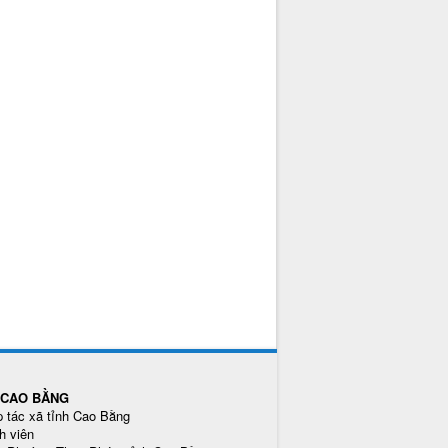
H CAO BẰNG
p tác xã tỉnh Cao Bằng
h viên